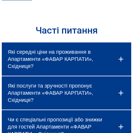
Часті питання
Які середні ціни на проживання в
Апартаменти «ФАВАР КАРПАТИ»,
Східниця?
Ціни в Апартаменти «ФАВАР КАРПАТИ»,
Які послуги та зручності пропонує
Східниця коливаються і залежать від
Апартаменти «ФАВАР КАРПАТИ»,
вибраного типу номеру, сезону та наявності
Східниця?
спеціальних пропозицій, про які можна
дізнатися під час бронювання.
Готель надає базові послуги, такі як
Чи є спеціальні пропозиції або знижки
безкоштовний Wi-Fi, щоденне прибирання та
для гостей Апартаменти «ФАВАР
сніданок (за тарифом). Крім того, в