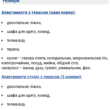
Номери:
Апартаменти з терасою (один номер):
двоспальне ліжко,
шафа для одягу, комод,
телевізор,
тераса;
кухня – газова плита, холодильник, мікрохвильова піч,
електрочайник, посуд, мийка, обідній стіл;
санвузол – ванна, душ, туалет, умивальник, фен.
Апартаменти студіо з терасою (2 номери):
двоспальне ліжко,
шафа для одягу, комод,
телевізор,