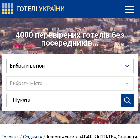
4000 перевірених готелів без
посередників...
Вибрати регіон
Вибрати місто
Головна
/
Східниця
/
Апартаменти «ФАВАР КАРПАТИ», Східниця