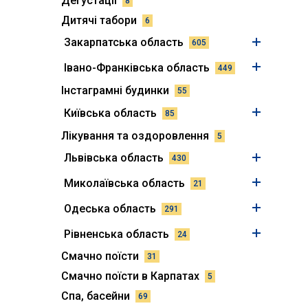
Дегустації
8
Дитячі табори
6
Закарпатська область
605
Івано-Франківська область
449
Інстаграмні будинки
55
Київська область
85
Лікування та оздоровлення
5
Львівська область
430
Миколаївська область
21
Одеська область
291
Рівненська область
24
Смачно поїсти
31
Смачно поїсти в Карпатах
5
Спа, басейни
69