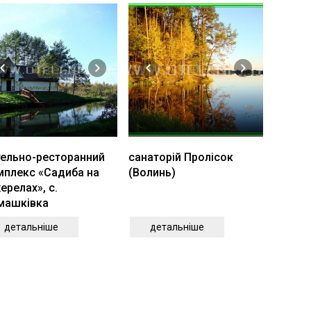
тельно-ресторанний
санаторій Пролісок
мплекс «Садиба на
(Волинь)
релах», с.
машківка
детальніше
детальніше