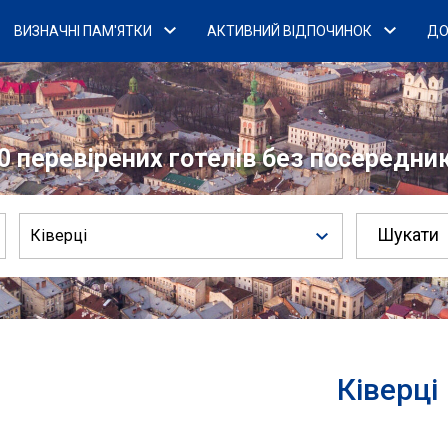
ВИЗНАЧНІ ПАМ'ЯТКИ
АКТИВНИЙ ВІДПОЧИНОК
ДО
0 перевірених готелів без посередникі
Ківерці
Ківерці