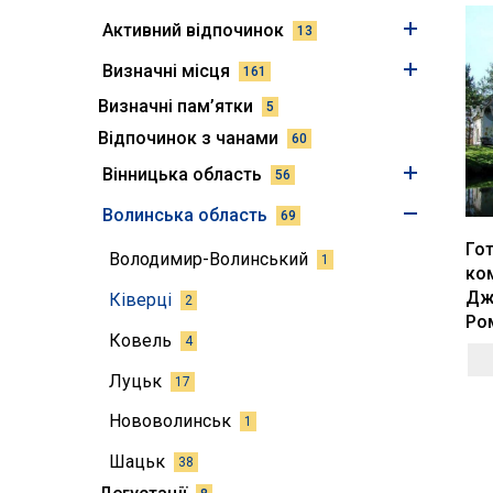
Активний відпочинок
13
Визначні місця
161
Визначні пам’ятки
5
Відпочинок з чанами
60
Вінницька область
56
Волинська область
69
Го
Володимир-Волинський
1
ко
Дже
Ківерці
2
Ро
Ковель
4
Луцьк
17
Нововолинськ
1
Шацьк
38