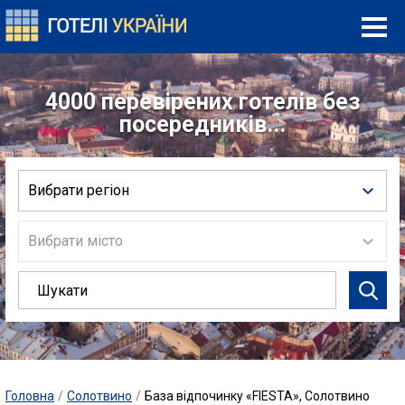
4000 перевірених готелів без
посередників...
Вибрати регіон
Вибрати місто
Головна
/
Солотвино
/
База відпочинку «FIESTA», Солотвино