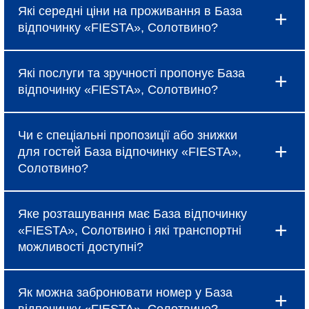
Які середні ціни на проживання в База
відпочинку «FIESTA», Солотвино?
Ціни в База відпочинку «FIESTA», Солотвино
Які послуги та зручності пропонує База
коливаються і залежать від вибраного типу
відпочинку «FIESTA», Солотвино?
номеру, сезону та наявності спеціальних
пропозицій, про які можна дізнатися під час
Готель надає базові послуги, такі як
бронювання.
Чи є спеціальні пропозиції або знижки
безкоштовний Wi-Fi, щоденне прибирання та
для гостей База відпочинку «FIESTA»,
сніданок (за тарифом). Крім того, в База
Солотвино?
відпочинку «FIESTA», Солотвино доступні
додаткові зручності: ресторан, бар, спа-салон,
Так, База відпочинку «FIESTA», Солотвино
фітнес-центр, конференц-зали та трансфер до
Яке розташування має База відпочинку
регулярно пропонує акційні тарифи, знижки при
аеропорту.
«FIESTA», Солотвино і які транспортні
ранньому бронюванні та спеціальні пакети для
можливості доступні?
сімейного відпочинку або бізнес-поїздок. Для
отримання актуальної інформації
База відпочинку «FIESTA», Солотвино
рекомендуємо зв’язатися з менеджерами
Як можна забронювати номер у База
розташований у зручному місці, що забезпечує
готелю або переглянути розділ спеціальних