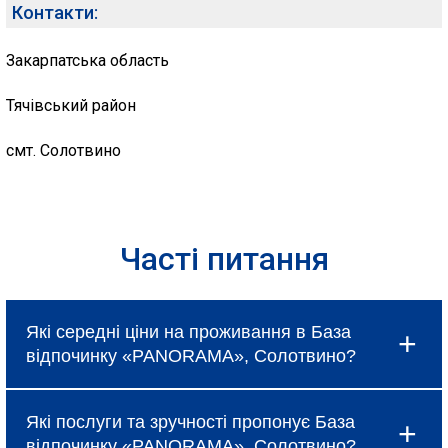
Контакти:
Закарпатська область
Тячівський район
смт. Солотвино
Часті питання
Які середні ціни на проживання в База
відпочинку «PANORAMA», Солотвино?
Ціни в База відпочинку «PANORAMA», Солотвино
Які послуги та зручності пропонує База
коливаються і залежать від вибраного типу
відпочинку «PANORAMA», Солотвино?