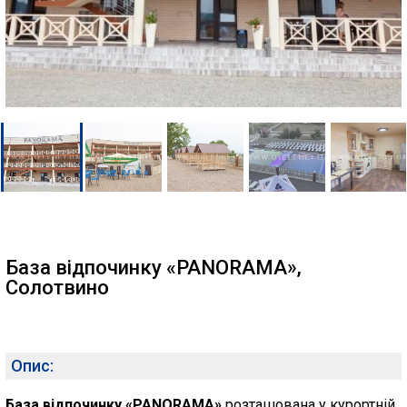
База відпочинку «PANORAMA»,
Солотвино
Опис:
База відпочинку «PANORAMA»
розташована у курортній