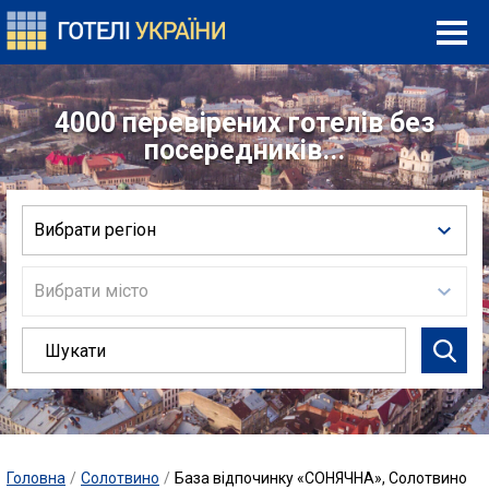
4000 перевірених готелів без
посередників...
Вибрати регіон
Вибрати місто
Головна
/
Солотвино
/
База відпочинку «СОНЯЧНА», Солотвино