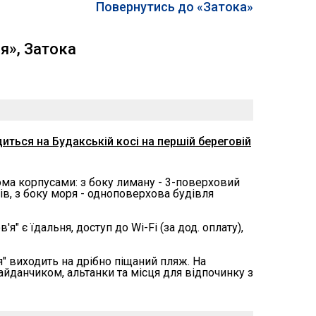
Повернутись до «Затока»
я», Затока
иться на Будакській косі на першій береговій
а корпусами: з боку лиману - 3-поверховий
тів, з боку моря - одноповерхова будівля
'я" є їдальня, доступ до Wi-Fi (за дод. оплату),
я" виходить на дрібно піщаний пляж. На
айданчиком, альтанки та місця для відпочинку з