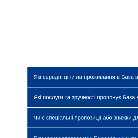
Які середні ціни на проживання в База 
Ціни в База відпочинку «Здоров'я», Зато
Які послуги та зручності пропонує База
пропозицій, про які можна дізнатися під
Готель надає базові послуги, такі як без
Чи є спеціальні пропозиції або знижки 
«Здоров'я», Затока доступні додаткові зр
Так, База відпочинку «Здоров'я», Затока