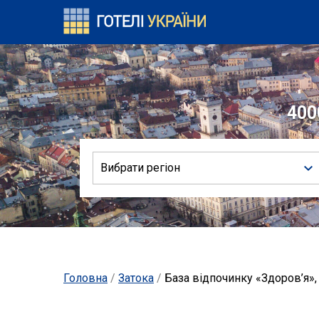
400
Вибрати регіон
Головна
/
Затока
/
База відпочинку «Здоров’я»,