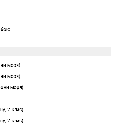
ребою
они моря)
они моря)
рони моря)
ну, 2 клас)
ну, 2 клас)