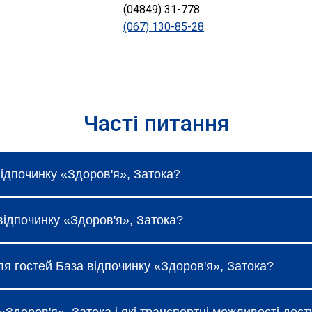
(04849) 31-778
(067) 130-85-28
Часті питання
відпочинку «Здоров'я», Затока?
ка коливаються і залежать від вибраного типу номеру, 
 відпочинку «Здоров'я», Затока?
 час бронювання.
коштовний Wi-Fi, щоденне прибирання та сніданок (за т
для гостей База відпочинку «Здоров'я», Затока?
учності: ресторан, бар, спа-салон, фітнес-центр, конф
 регулярно пропонує акційні тарифи, знижки при раннь