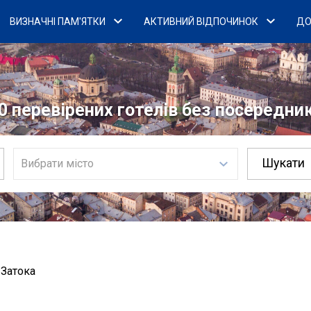
ВИЗНАЧНІ ПАМ'ЯТКИ
АКТИВНИЙ ВІДПОЧИНОК
ДО
0 перевірених готелів без посередникі
Вибрати місто
 Затока