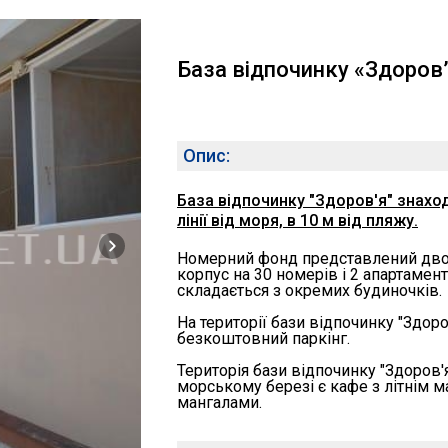
База відпочинку «Здоров’
Опис:
База відпочинку "Здоров'я" знаход
лінії від моря, в 10 м від пляжу.
Номерний фонд представлений двом
корпус на 30 номерів і 2 апартамен
складається з окремих будиночків.
На території бази відпочинку "Здоров
безкоштовний паркінг.
Територія бази відпочинку "Здоров'
морському березі є кафе з літнім м
мангалами.