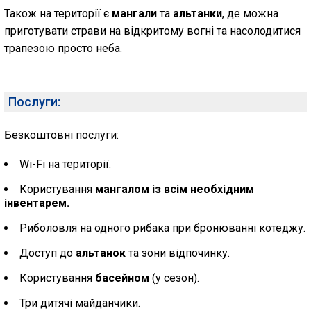
Також на території є
мангали
та
альтанки
, де можна
приготувати страви на відкритому вогні та насолодитися
трапезою просто неба.
Послуги:
Безкоштовні послуги:
Wi-Fi на території.
Користування
мангалом із всім необхідним
інвентарем.
Риболовля на одного рибака при бронюванні котеджу.
Доступ до
альтанок
та зони відпочинку.
Користування
басейном
(у сезон).
Три дитячі майданчики.