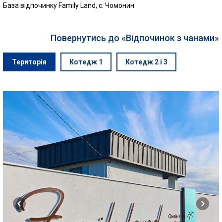
База відпочинку Family Land, с. Чомонин
Повернутись до «Відпочинок з чанами»
Територія
Котедж 1
Котедж 2 і 3