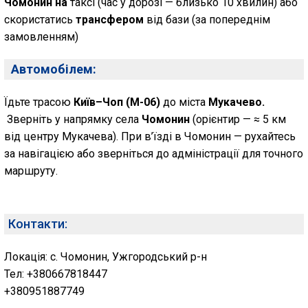
Чомонин на
таксі (час у дорозі — близько 10 хвилин) або
скористатись
трансфером
від бази (за попереднім
замовленням)
Автомобілем:
Їдьте трасою
Київ–Чоп (М-06)
до міста
Мукачево.
Зверніть у напрямку села
Чомонин
(орієнтир — ≈ 5 км
від центру Мукачева). При в’їзді в Чомонин — рухайтесь
за навігацією або зверніться до адміністрації для точного
маршруту.
Контакти:
Локація: с. Чомонин, Ужгородський р-н
Тел: +380667818447
+380951887749