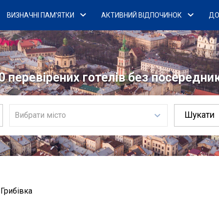
ВИЗНАЧНІ ПАМ'ЯТКИ
АКТИВНИЙ ВІДПОЧИНОК
ДО
0 перевірених готелів без посередникі
Вибрати місто
 Грибівка