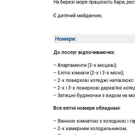
На березі моря працюють бари, ресто
Є дитячий майданчик.
Номери:
До послуг відпочиваючих:
– Апартаменти (3-х місцеві);
– Елітні кімнати (2-х і 3-х місні);
– 2-х поверхові котеджі напівлюкс з
– 2-х і 3-х поверхові дерев’яні коте
– Затишні будиночки з видом на мор
Все елітні номери обладнані:
– Ванною кімнатою з холодною і г
– 2-х камерним холодильником,