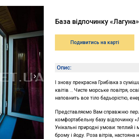
База відпочинку «Лагуна»
Подивитись на карті
Опис:
І знову прекрасна Грибівка з суміш
квітів … Чисте морське повітря, ос
наповнить все тіло бадьорістю, ене
Представляємо Вам справжню пер
комфортабельну базу відпочинку «Л
Унікальні природні умови: теплий і 
брому і йоду. Роза вітрів, настояна 