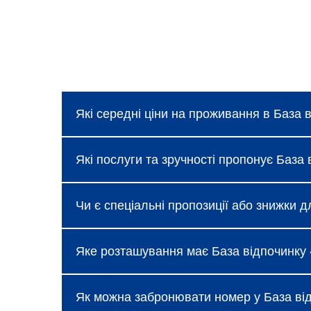
Які середні ціни на проживання в База 
Ціни в База відпочинку «Лагуна», Грибів
Які послуги та зручності пропонує База 
пропозицій, про які можна дізнатися під
Готель надає базові послуги, такі як без
Чи є спеціальні пропозиції або знижки д
«Лагуна», Грибівка доступні додаткові зр
Так, База відпочинку «Лагуна», Грибівка
Яке розташування має База відпочинку «
сімейного відпочинку або бізнес-поїздо
переглянути розділ спеціальних пропозиц
База відпочинку «Лагуна», Грибівка роз
Як можна забронювати номер у База від
центрів. До готелю легко дістатися на г