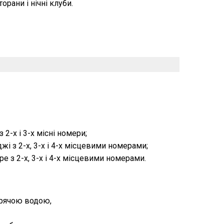
рани і нічні клуби.
 2-х і 3-х місні номери;
джі з 2-х, 3-х і 4-х місцевими номерами;
е з 2-х, 3-х і 4-х місцевими номерами.
арячою водою,