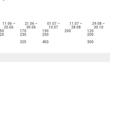
11.06 –
21.06 –
01.07 –
11.07 –
29.08 –
20.06
30.06
10.07
28.08
30.10
50
170
190
200
120
20
230
250
200
325
450
300