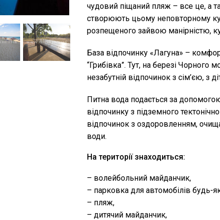
чудовий піщаний пляж – все це, а т
створюють цьому неповторному кут
розпещеного зайвою манірністю, к
База відпочинку «Лагуна» – комфор
“Грибівка”. Тут, на березі Чорного 
незабутній відпочинок з сім’єю, з ді
Питна вода подається за допомогою
відпочинку з підземного тектонічно
відпочинок з оздоровленням, очищ
води.
На території знаходиться:
– волейбольний майданчик,
– парковка для автомобілів будь-як
– пляж,
– дитячий майданчик,