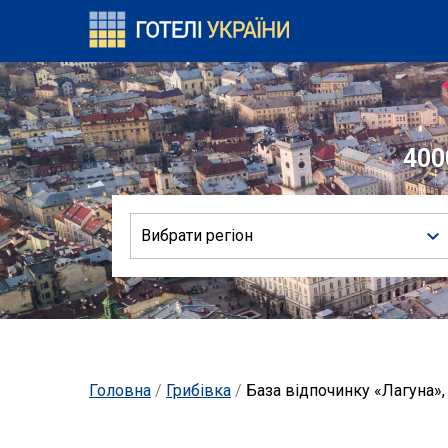
400
Вибрати регіон
Головна
/
Грибівка
/
База відпочинку «Лагуна»,