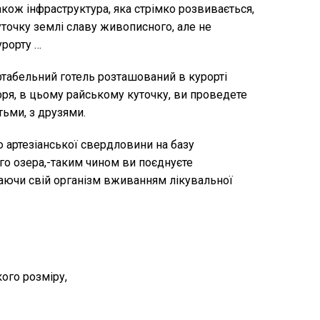
акож інфраструктура, яка стрімко розвивається,
очку землі славу живописного, але не
урорту …
табельний готель розташований в курорті
моря, в цьому райському куточку, ви проведете
тьми, з друзями.
 артезіанської свердловини на базу
го озера,-таким чином ви поєднуєте
аючи свій організм вживанням лікувальної
ого розміру,