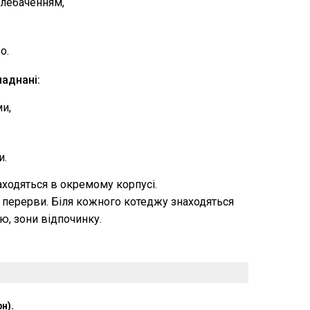
елебаченням,
о.
аднані:
и,
и.
находяться в окремому корпусі.
з перерви. Біля кожного котеджу знаходяться
ю, зони відпочинку.
н).