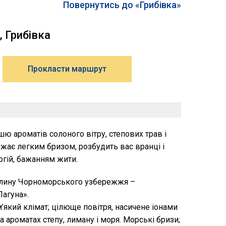
Повернутись до «Грибівка»
, Грибівка
Прокласти маршрут
шю ароматів солоного вітру, степових трав і
віжає легким бризом, розбудить вас вранці і
ргій, бажанням жити.
лину Чорноморського узбережжя –
агуна».
м’який клімат; цілюще повітря, насичене іонами
на ароматах степу, лиману і моря. Морські бризи;