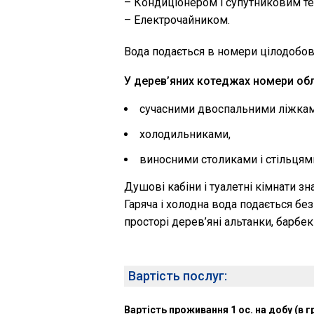
– Кондиціонером і супутниковим т
– Електрочайником.
Вода подається в номери цілодобов
У дерев’яних котеджах номери обл
сучасними двоспальними ліжкам
холодильниками,
виносними столиками і стільцям
Душові кабіни і туалетні кімнати з
Гаряча і холодна вода подається бе
просторі дерев’яні альтанки, барбек
Вартість послуг:
Вартість проживання 1 ос. на добу (в гр