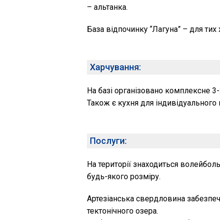
– альтанка.
База відпочинку “Лагуна” – для тих 
Харчування:
На базі організовано комплексне 3-
Також є кухня для індивідуального 
Послуги:
На території знаходиться волейбол
будь-якого розміру.
Артезіанська свердловина забезпе
тектонічного озера.