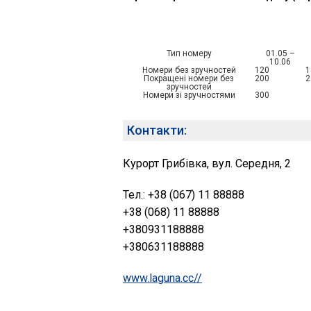
Тип номеру
01.05 –
10.06
Номери без зручностей
120
1
Покращені номери без
200
2
зручностей
Номери зі зручностями
300
Контакти:
Курорт Грибівка, вул. Середня, 2
Тел.: +38 (067) 11 88888
+38 (068) 11 88888
+380931188888
+380631188888
www.laguna.cc//