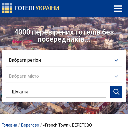
4000 перевірених готелів без
посередників...
Вибрати регіон
Вибрати місто
Головна
/
Берегово
/
«French Town», БЕРЕГОВО