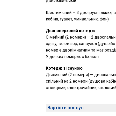
двокімнатними.
Шестимісний — 3 двоярусні ліжка, ш
кабіна, туалет, умивальник, фен).
Двоповерховий котедж
Сімейний (2 номери) — 2 двоспальн
одягу, телевізор; санвузол (душ або
номер є двокімнатним та має розді
У деяких номерах є балкон.
Котедж зі сауною
Двомісний (2 номери) — двоспальне
спільний на 2 номери (душова кабіна,
стільцями, електрочайник, столовий
Вартість послуг: