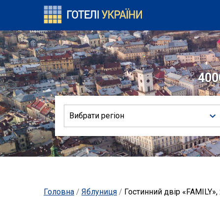
400
Вибрати регіон
Головна
/
Яблуниця
/
Гостинний двір «FAMILY»,