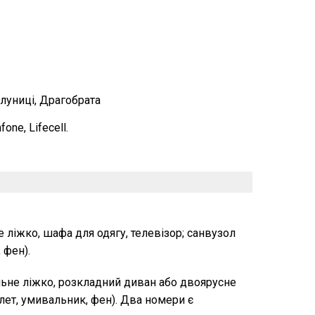
луниці, Драгобрата
ne, Lifecell.
 ліжко, шафа для одягу, телевізор; санвузол
 фен).
ьне ліжко, розкладний диван або двоярусне
алет, умивальник, фен). Два номери є