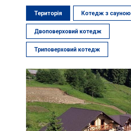
Територія
Котедж з сауною
Двоповерховий котедж
Триповерховий котедж