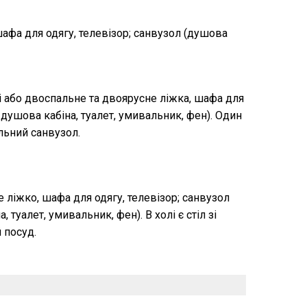
афа для одягу, телевізор; санвузол (душова
і або двоспальне та двоярусне ліжка, шафа для
 душова кабіна, туалет, умивальник, фен). Один
льний санвузол.
 ліжко, шафа для одягу, телевізор; санвузол
 туалет, умивальник, фен). В холі є стіл зі
 посуд.