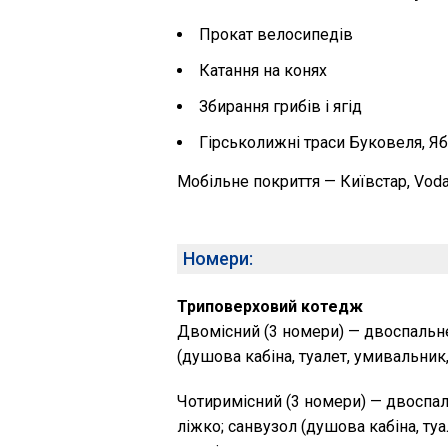
Прокат велосипедів
Катання на конях
Збирання грибів і ягід
Гірськолижні траси Буковеля, Яб
Мобільне покриття — Київстар, Vodafo
Номери:
Триповерховий котедж
Двомісний (3 номери) — двоспальне
(душова кабіна, туалет, умивальник,
Чотиримісний (3 номери) — двоспал
ліжко; санвузол (душова кабіна, ту