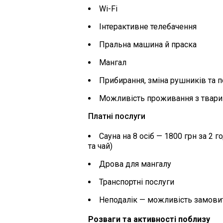
Wi-Fi
Інтерактивне телебачення
Пральна машина й праска
Мангал
Прибирання, зміна рушників та по
Можливість проживання з твари
Платні послуги
Сауна на 8 осіб — 1800 грн за 2 г
та чай)
Дрова для мангалу
Транспортні послуги
Неподалік — можливість замовит
Розваги та активності поблизу