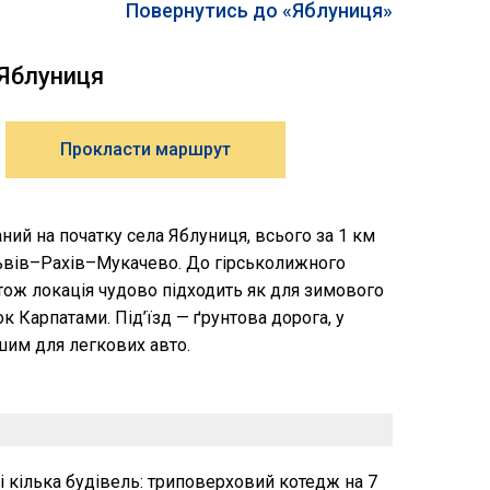
Повернутись до «Яблуниця»
 Яблуниця
Прокласти маршрут
ний на початку села Яблуниця, всього за 1 км
 Львів–Рахів–Мукачево. До гірськолижного
тож локація чудово підходить як для зимового
ок Карпатами. Під’їзд — ґрунтова дорога, у
шим для легкових авто.
і кілька будівель: триповерховий котедж на 7