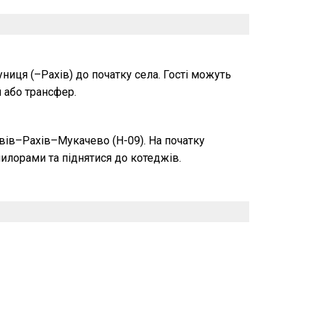
иця (–Рахів) до початку села. Гості можуть
 або трансфер.
ів–Рахів–Мукачево (H-09). На початку
илорами та піднятися до котеджів.