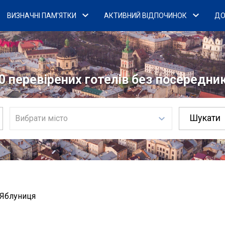
ВИЗНАЧНІ ПАМ'ЯТКИ
АКТИВНИЙ ВІДПОЧИНОК
ДО
0 перевірених готелів без посередникі
Вибрати місто
 Яблуниця