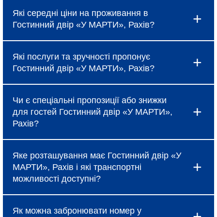
Які середні ціни на проживання в
Гостинний двір «У МАРТИ», Рахів?
Ціни в Гостинний двір «У МАРТИ», Рахів
Які послуги та зручності пропонує
коливаються і залежать від вибраного типу
Гостинний двір «У МАРТИ», Рахів?
номеру, сезону та наявності спеціальних
пропозицій, про які можна дізнатися під час
Готель надає базові послуги, такі як
бронювання.
Чи є спеціальні пропозиції або знижки
безкоштовний Wi-Fi, щоденне прибирання та
для гостей Гостинний двір «У МАРТИ»,
сніданок (за тарифом). Крім того, в Гостинний
Рахів?
двір «У МАРТИ», Рахів доступні додаткові
зручності: ресторан, бар, спа-салон, фітнес-
Так, Гостинний двір «У МАРТИ», Рахів регулярно
центр, конференц-зали та трансфер до
Яке розташування має Гостинний двір «У
пропонує акційні тарифи, знижки при ранньому
аеропорту.
МАРТИ», Рахів і які транспортні
бронюванні та спеціальні пакети для сімейного
можливості доступні?
відпочинку або бізнес-поїздок. Для отримання
актуальної інформації рекомендуємо
Гостинний двір «У МАРТИ», Рахів розташований
зв’язатися з менеджерами готелю або
Як можна забронювати номер у
у зручному місці, що забезпечує швидкий