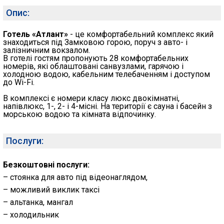
Опис:
Готель «Атлант»
- це комфортабельний комплекс який
знаходиться під Замковою горою, поруч з авто- і
залізничним вокзалом.
В готелі гостям пропонують 28 комфортабельних
номерів, які облаштовані санвузлами, гарячою і
холодною водою, кабельним телебаченням і доступом
до Wi-Fi.
В комплексі є номери класу люкс двокімнатні,
напівлюкс, 1-, 2- і 4-місні. На території є сауна і басейн з
морською водою та кімната відпочинку.
Послуги:
Безкоштовні послуги:
– стоянка для авто під відеонаглядом,
– можливий виклик таксі
– альтанка, мангал
– холодильник