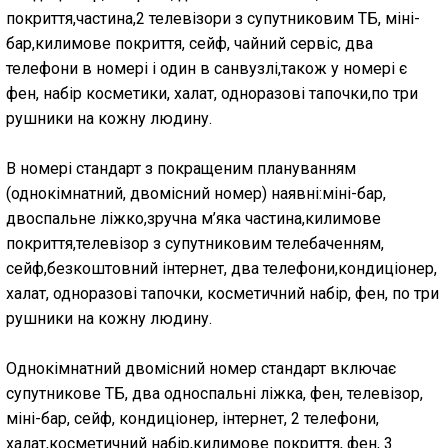
покриття,частина,2 телевізори з супутниковим ТБ, міні-
бар,килимове покриття, сейф, чайний сервіс, два
телефони в номері і один в санвузлі,також у номері є
фен, набір косметики, халат, одноразові тапочки,по три
рушники на кожну людину.
В номері стандарт з покращеним плануванням
(однокімнатний, двомісний номер) наявні:міні-бар,
двоспальне ліжко,зручна м’яка частина,килимове
покриття,телевізор з супутниковим телебаченням,
сейф,безкоштовний інтернет, два телефони,кондиціонер,
халат, одноразові тапочки, косметичний набір, фен, по три
рушники на кожну людину.
Однокімнатний двомісний номер стандарт включає
супутникове ТБ, два односпальні ліжка, фен, телевізор,
міні-бар, сейф, кондиціонер, інтернет, 2 телефони,
халат,косметичний набір,килимове покриття, фен, 3