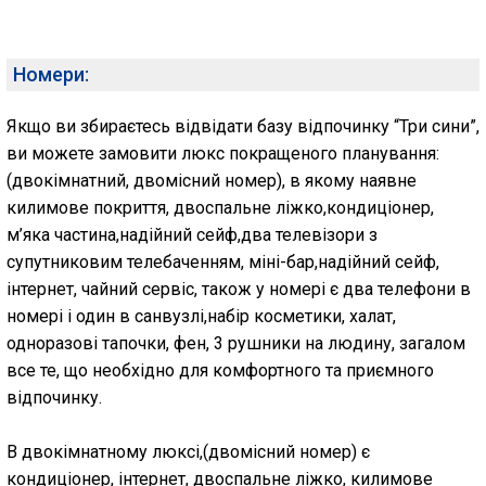
Номери:
Якщо ви збираєтесь відвідати базу відпочинку “Три сини”,
ви можете замовити люкс покращеного планування:
(двокімнатний, двомісний номер), в якому наявне
килимове покриття, двоспальне ліжко,кондиціонер,
м’яка частина,надійний сейф,два телевізори з
супутниковим телебаченням, міні-бар,надійний сейф,
інтернет, чайний сервіс, також у номері є два телефони в
номері і один в санвузлі,набір косметики, халат,
одноразові тапочки, фен, 3 рушники на людину, загалом
все те, що необхідно для комфортного та приємного
відпочинку.
В двокімнатному люксі,(двомісний номер) є
кондиціонер, інтернет, двоспальне ліжко, килимове