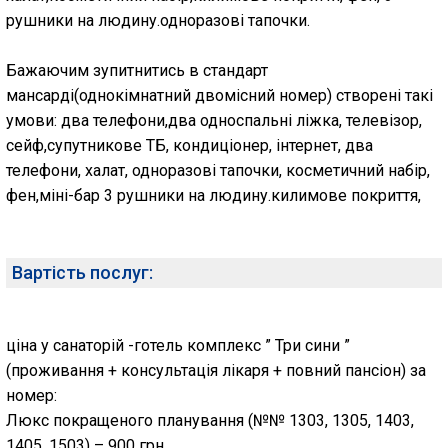
рушники на людину.одноразові тапочки.
Бажаючим зупитнитись в стандарт
мансарді(однокімнатний двомісний номер) створені такі
умови: два телефони,два односпальні ліжка, телевізор,
сейф,супутникове ТБ, кондиціонер, інтернет, два
телефони, халат, одноразові тапочки, косметичний набір,
фен,міні-бар 3 рушники на людину.килимове покриття,
Вартість послуг:
ціна у санаторій -готель комплекс ” Три сини ”
(проживання + консультація лікаря + повний пансіон) за
номер:
Люкс покращеного планування (№№ 1303, 1305, 1403,
1405, 1503) – 900 грн.