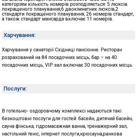
категоріям кількість номерів розподіляється: 5 люксів
покращеного планування,6 двокімнатних люксів,2
стандарти покращеного планування, 26 номерів стандарт,
а також стандарт мансарда включає 11 номерів.
Харчування:
Харчування у санаторії Східниці пансіонне. Ресторан
розрахований на 84 посадочних місць, бар – на 40
посадочних місць, VIP зал включає 30 посадочних місць.
Послуги:
В готельно- оздоровчому комплексі надаються такі
безкоштовні послуги для гостей: басейн, дитячий басейн,
сауна фінська, гідромасажная ванна, тренажерний зал,
настільний теніс, інтернет послуги,кріосауна,ранкова