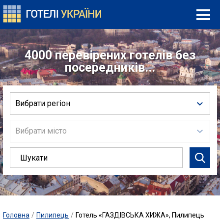
4000 перевірених готелів без
посередників...
Вибрати регіон
Вибрати місто
Головна
/
Пилипець
/
Готель «ГАЗДІВСЬКА ХИЖА», Пилипець