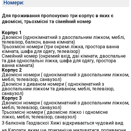
Номери:
Для проживання пропонуємо три корпус в яких є
двомісні, трьохмісні та сімейний номер
Корпус 1
Двомісні (однокімнатний з двоспальним ліжком, меблі,
телевізор, балкон, ванна кімната)
Трьохмісні номери (три окремі ліжка, простора ванна
кімната, шафа для одягу, телевізор)
Сімейний номер (окремий вхід, дві кімнати, двоспальне
та два односпальні ліжка, шафа для одягу, простора
ванна кімната)
Корпус 2
Двомісні номери ( однокімнатний з двоспальним ліжком,
меблі, телевізор, санвузол)
Двомісні з диваном номери ( однокімнатний з
двоспальним ліжком та диваном, меблі, телевізор,
санвузол)
Корпус 3
Двомісні номери ( однокімнатний з двоспальним ліжком,
меблі, телевізор, санвузол)
Трьохмісні номери ( двомісне ліжко і одномісне
ліжко, меблі, телевізор, санвузол)
З балконів Газдівскої Хижї відкривається чудовий вид
на Карпати, яким ще приємніше милуватися, попиваючи