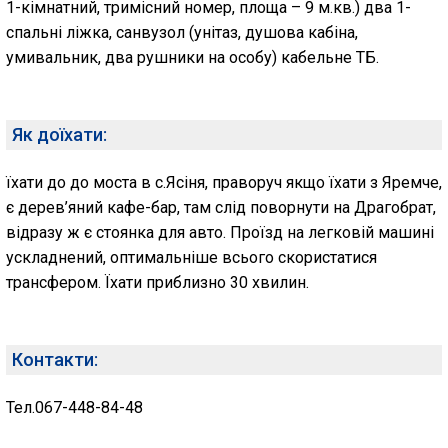
1-кімнатний, тримісний номер, площа – 9 м.кв.) два 1-
спальні ліжка, санвузол (унітаз, душова кабіна,
умивальник, два рушники на особу) кабельне ТБ.
Як доїхати:
їхати до до моста в с.Ясіня, праворуч якщо їхати з Яремче,
є дерев’яний кафе-бар, там слід поворнути на Драгобрат,
відразу ж є стоянка для авто. Проїзд на легковій машині
ускладнений, оптимальніше всього скористатися
трансфером. Їхати приблизно 30 хвилин.
Контакти:
Тел.067-448-84-48