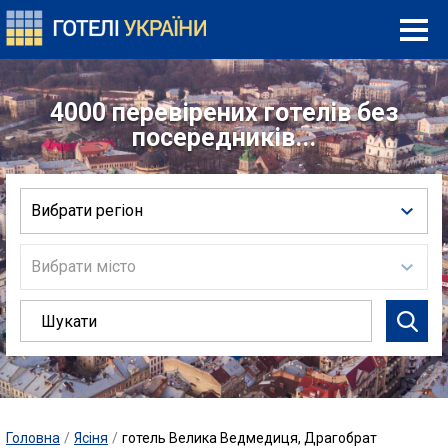
4000 перевірених готелів без
посередників...
Вибрати регіон
Вибрати місто
Головна
/
Ясіня
/
готель Велика Ведмедиця, Драгобрат