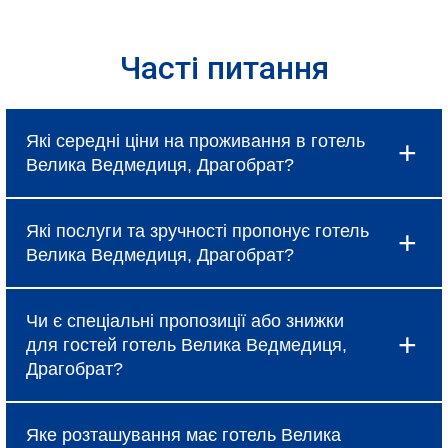
Часті питання
Які середні ціни на проживання в готель
Велика Ведмедиця, Драгобрат?
Ціни в готель Велика Ведмедиця, Драгобрат
Які послуги та зручності пропонує готель
коливаються і залежать від вибраного типу
Велика Ведмедиця, Драгобрат?
номеру, сезону та наявності спеціальних
пропозицій, про які можна дізнатися під час
Готель надає базові послуги, такі як
бронювання.
Чи є спеціальні пропозиції або знижки
безкоштовний Wi-Fi, щоденне прибирання та
для гостей готель Велика Ведмедиця,
сніданок (за тарифом). Крім того, в готель
Драгобрат?
Велика Ведмедиця, Драгобрат доступні
додаткові зручності: ресторан, бар, спа-салон,
Так, готель Велика Ведмедиця, Драгобрат
фітнес-центр, конференц-зали та трансфер до
Яке розташування має готель Велика
регулярно пропонує акційні тарифи, знижки при