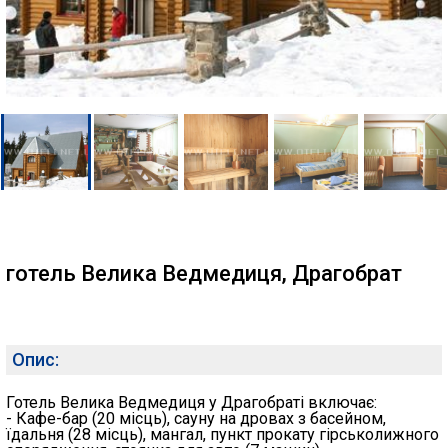
готель Велика Ведмедиця, Драгобрат
Опис:
Готель Велика Ведмедиця у Драгобраті включає:
- Кафе-бар (20 місць), сауну на дровах з басейном,
їдальня (28 місць), мангал, пункт прокату гірськолижного