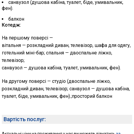
санвузол (душова кабіна, туалет, біде, умивальник,
фен).
балкон
Котедж:
На першому поверсі —
вітальня — розкладний диван, телевізор, шафа для одягу,
готельний міні-бар; спальня — двоспальне ліжко,
телевізор;
санвузол — душова кабіна, туалет, умивальник, фен).
На другому поверсі — студіо (двоспальне ліжко,
розкладний диван, телевізор; санвузол — душова кабіна,
туалет, біде, умивальник, фен).;просторий балкон
Вартість послуг:
Актуальні ціни на проживання у нас ви можете дізнатись
за