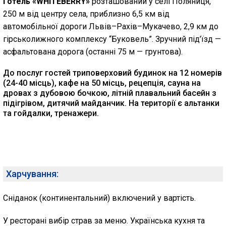
Готель «WHITEBERRY»
розташований у селі Поляниця,
250 м від центру села, приблизно 6,5 км від
автомобільної дороги Львів–Рахів–Мукачево, 2,9 км до
гірськолижного комплексу “Буковель”. Зручний під’їзд —
асфальтована дорога (останні 75 м — грунтова).
До послуг гостей триповерховий будинок на 12 номерів
(24-40 місць), кафе на 50 місць, рецепція, сауна на
дровах з дубовою бочкою, літній плавальний басейн з
підігрівом, дитячий майданчик. На території є альтанки
та гойдалки, тренажери.
Харчування:
Сніданок (континентальний) включений у вартість.
У ресторані вибір страв за меню. Українська кухня та