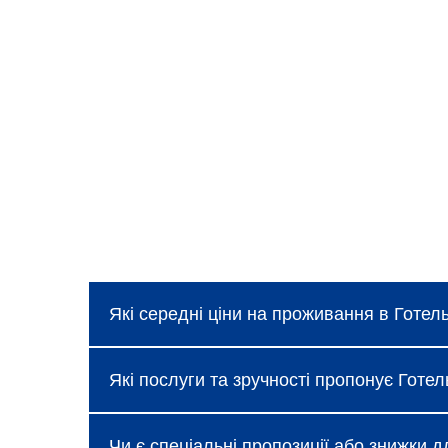
Які середні ціни на проживання в Готе
Ціни в Готельно-відпочинковий комплекс 
Які послуги та зручності пропонує Гот
спеціальних пропозицій, про які можна д
Готель надає базові послуги, такі як без
Чи є спеціальні пропозиції або знижки 