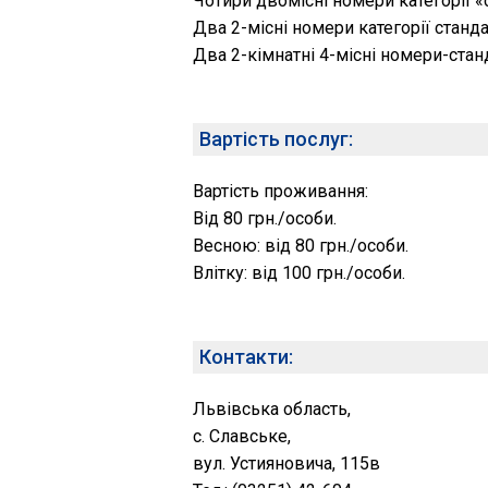
Чотири двомісні номери категорії «
Два 2-місні номери категорії станда
Два 2-кімнатні 4-місні номери-станд
Вартість послуг:
Вартість проживання:
Від 80 грн./особи.
Весною: від 80 грн./особи.
Влітку: від 100 грн./особи.
Контакти:
Львівська область,
с. Славське,
вул. Устияновича, 115в