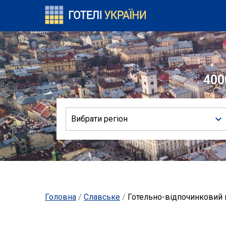
400
Вибрати регіон
Головна
/
Славське
/
Готельно-відпочинковий 