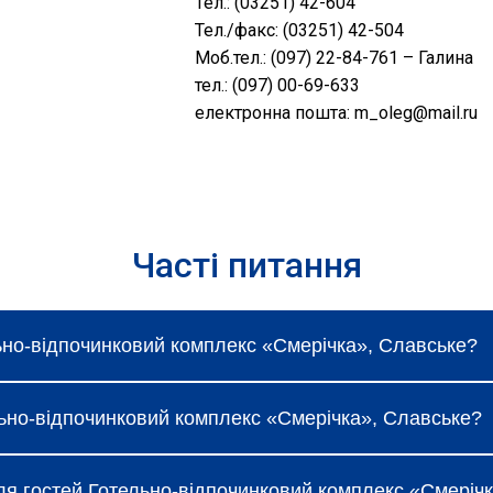
Тел.: (03251) 42-604
Тел./факс: (03251) 42-504
Моб.тел.: (097) 22-84-761 – Галина
тел.: (097) 00-69-633
електронна пошта: m_oleg@mail.ru
Часті питання
льно-відпочинковий комплекс «Смерічка», Славське?
«Смерічка», Славське коливаються і залежать від виб
ельно-відпочинковий комплекс «Смерічка», Славське?
ізнатися під час бронювання.
коштовний Wi-Fi, щоденне прибирання та сніданок (за т
для гостей Готельно-відпочинковий комплекс «Смеріч