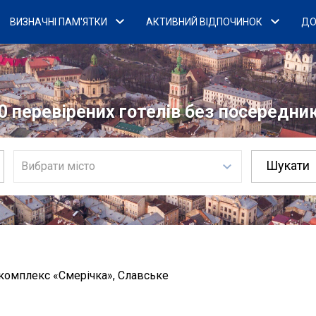
ВИЗНАЧНІ ПАМ'ЯТКИ
АКТИВНИЙ ВІДПОЧИНОК
ДО
0 перевірених готелів без посередникі
Вибрати місто
комплекс «Смерічка», Славське