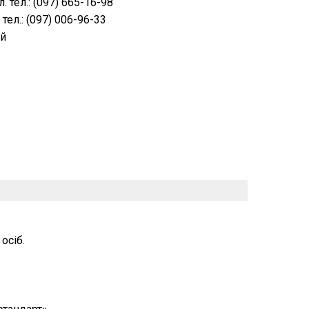
 тел.: (097) 665-16-98
ел.: (097) 006-96-33
ій
осіб.