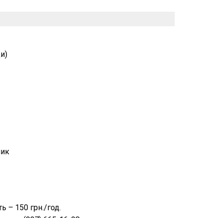
и)
ник
ть – 150 грн./год.