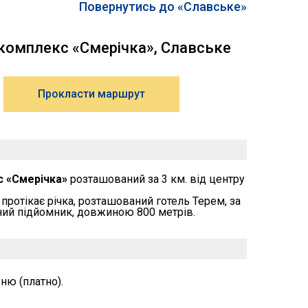
Повернутись до «Славське»
комплекс «Смерічка», Славське
Прокласти маршрут
с «Смерічка»
розташований за 3 км. від центру
ротікає річка, розташований готель Терем, за
ний підйомник, довжиною 800 метрів.
ню (платно).