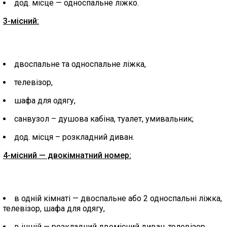
дод. місце — односпальне ліжко.
3-місний:
двоспальне та односпальне ліжка,
телевізор,
шафа для одягу,
санвузол – душова кабіна, туалет, умивальник;
дод. місця – розкладний диван.
4-місний — двокімнатний номер:
в одній кімнаті — двоспальне або 2 односпальні ліжка,
телевізор, шафа для одягу,
в іншій — розкладний двомісний диван, телевізор,