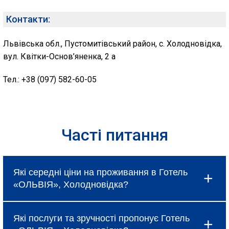
Контакти:
Львівська обл., Пустомитівський район, с. Холодновідка,
вул. Квітки-Основ’яненка, 2 а
Тел.: +38 (097) 582-60-05
Часті питання
Які середні ціни на проживання в Готель
«ОЛЬВІЯ», Холодновідка?
Ціни в Готель «ОЛЬВІЯ», Холодновідка
Які послуги та зручності пропонує Готель
коливаються і залежать від вибраного типу