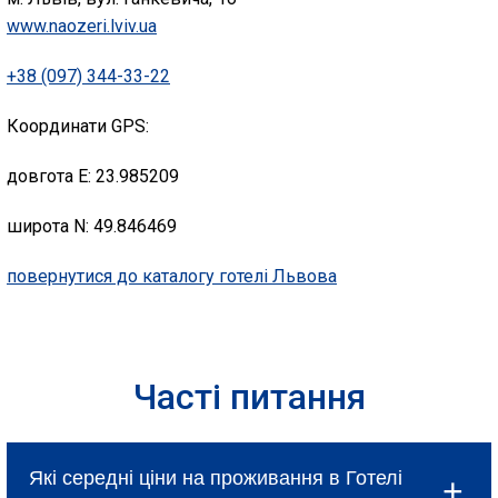
www.naozeri.lviv.ua
+38 (097) 344-33-22
Координати GPS:
довгота E: 23.985209
широта N: 49.846469
повернутися до каталогу готелі Львова
Часті питання
Які середні ціни на проживання в Готелі