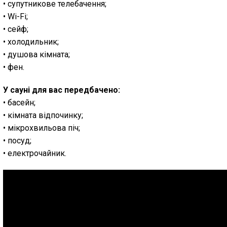
• супутникове телебачення;
• Wi-Fi;
• сейф;
• холодильник;
• душова кімната;
• фен.
У сауні для вас передбачено:
• басейн;
• кімната відпочинку;
• мікрохвильова піч;
• посуд;
• електрочайник.