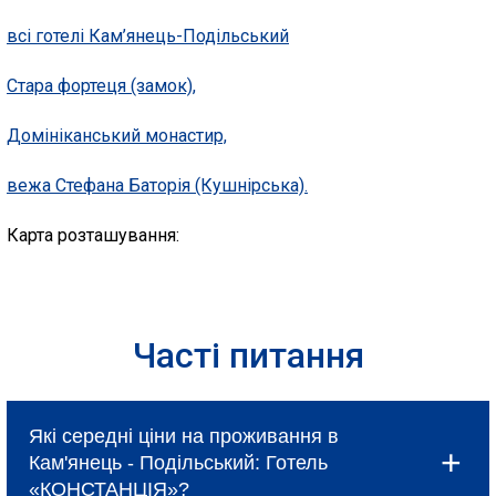
всі готелі Кам’янець-Подільський
Стара фортеця (замок),
Домініканський монастир,
вежа Стефана Баторія (Кушнірська).
Карта розташування:
Часті питання
Які середні ціни на проживання в
Кам'янець - Подільський: Готель
«КОНСТАНЦІЯ»?