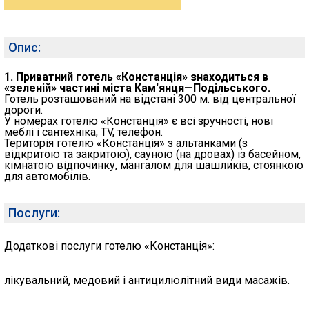
Опис:
1. Приватний готель «Констанція» знаходиться в
«зеленій» частині міста Кам'янця—Подільського.
Готель розташований на відстані 300 м. від центральної
дороги.
У номерах готелю «Констанція» є всі зручності, нові
меблі і сантехніка, TV, телефон.
Територія готелю «Констанція» з альтанками (з
відкритою та закритою), сауною (на дровах) із басейном,
кімнатою відпочинку, мангалом для шашликів, стоянкою
для автомобілів.
Послуги:
Додаткові послуги готелю «Констанція»:
лікувальний, медовий і антицилюлітний види масажів.