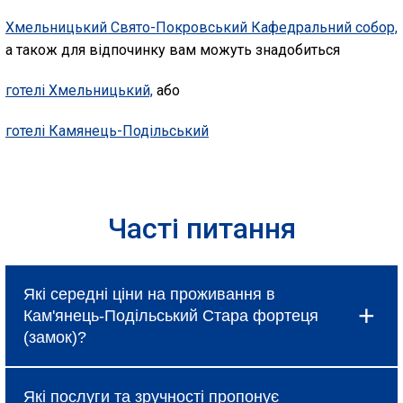
Хмельницький Свято-Покровський Кафедральний собор,
а також для відпочинку вам можуть знадобиться
готелі Хмельницький,
або
готелі Камянець-Подільський
Часті питання
Які середні ціни на проживання в
Кам'янець-Подільський Стара фортеця
(замок)?
Ціни в Кам'янець-Подільський Стара фортеця
Які послуги та зручності пропонує
(замок) коливаються і залежать від вибраного