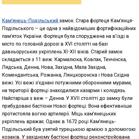
Кам’янець-Подільський
замок. Стара фортеця Кам’янця-
Подільського – це одна з найвідоміших фортифікаційних
пам’яток України. Фортеця була споруджена на в’їзді в
місто по головній дорозі в XVI столітті на базі
давньоруських укріплень XI-XII віків. Старий замок
складається з 11 веж: Кармалюка, Ковпак, Тенчінска,
Лядська, Денна, Нова, Західна, Мала Західна,
Комендантська, Рожанка, Лянцкоронска і Нова Східна
вежі. Усі вежі з’єднані потужними оборонними мурами,
на території фортеці знаходилися казарми і колодязь.
Найстаріша з веж – Денна. У XVII столітті до замку були
прибудовані бастіони Нової фортеці. Вона ефективніше
протистояла вогню артилерії. Міць кам’янецьких
укріплень вражає. Однак в 1672 році Кам’янець-
Подільський був узятий турецькою армією з допомогою
козаків. У західному бастіоні фортеці реконструйована