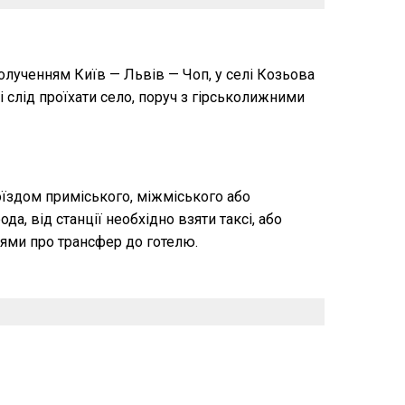
олученням Київ — Львів — Чоп, у селі Козьова
і слід проїхати село, поруч з гірськолижними
поїздом приміського, міжміського або
а, від станції необхідно взяти таксі, або
ями про трансфер до готелю.