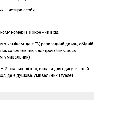
х — чотири особи.
ному номері є з окремий вхід.
я з каміном, де є TV, розкладний диван, обідній
литка, холодильник, електрочайник, весь
ом, умивальник).
й – 2-спальне ліжко, вішаки для одягу, в іншій
ол, де є душова, умивальник і туалет.