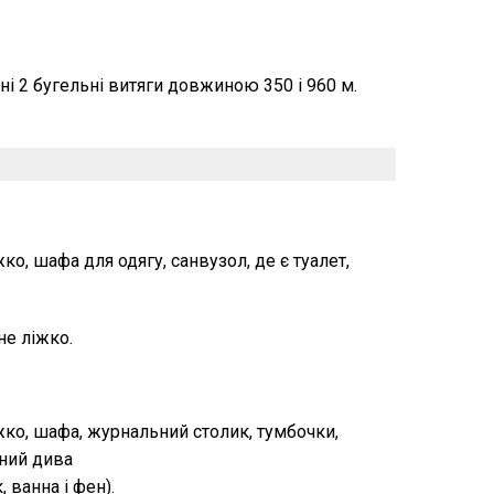
і 2 бугельні витяги довжиною 350 і 960 м.
ко, шафа для одягу, санвузол, де є туалет,
не ліжко.
жко, шафа, журнальний столик, тумбочки,
дний дива
, ванна і фен).