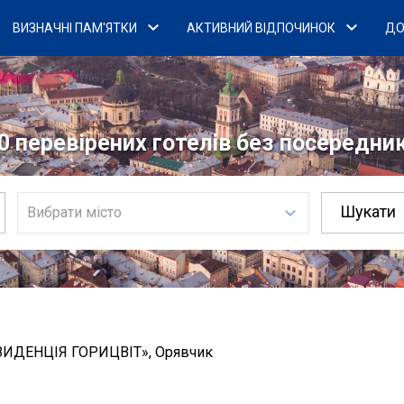
ВИЗНАЧНІ ПАМ'ЯТКИ
АКТИВНИЙ ВІДПОЧИНОК
ДО
0 перевірених готелів без посередникі
Вибрати місто
ЗИДЕНЦІЯ ГОРИЦВІТ», Орявчик