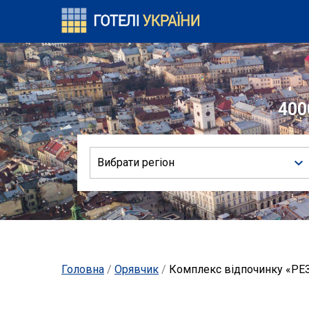
400
Вибрати регіон
Головна
/
Орявчик
/
Комплекс відпочинку «РЕ