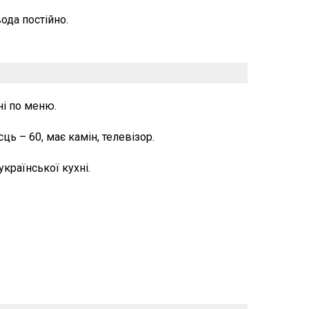
ода постійно.
ні по меню.
ць – 60, має камін, телевізор.
країнської кухні.