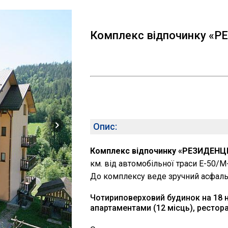
Комплекс відпочинку «Р
Опис:
Комплекс відпочинку «РЕЗИДЕНЦ
км. від автомобільної траси Е-50/М
До комплексу веде зручний асфальт
Чотириповерховий будинок на 18 н
апартаментами (12 місць), рестора