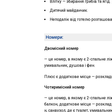
Влітку — збирання грибів та ягід.
Дитячий майданчик.
Неподалік від готелю розташован
Номери:
Двомісний номер
— це номер, в якому є 2-спальне ліж
умивальник, душова і фен.
Плюс є додаткове місце — розклад
Чотиримісний номер
— це номер, в якому є 2-спальне лі
балкон, додаткове місце — розкла
н, санвузол, де є туалет, умивальник