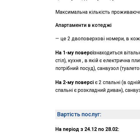
Максимальна кількість проживаючи
Апартаменти в котеджі
— це 2 двоповерхові номери, в кож
На 1-му поверсі
знаходиться вітальн
стіл), кухня , в якій є електрична п
потрібний посуд), санвузол (туалет
На 2-му поверсі
є 2 спальні (в одні
спальні є розкладний диван), санвуз
Вартість послуг:
На період з 24.12 по 28.02: