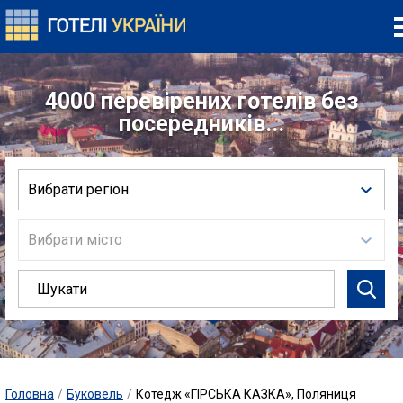
4000 перевірених готелів без
посередників...
Вибрати регіон
Вибрати місто
Головна
/
Буковель
/
Котедж «ГІРСЬКА КАЗКА», Поляниця