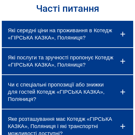
Часті питання
Які середні ціни на проживання в Котедж
«ГІРСЬКА КАЗКА», Поляниця?
Ціни в Котедж «ГІРСЬКА КАЗКА», Поляниця
Які послуги та зручності пропонує Котедж
коливаються і залежать від вибраного типу
«ГІРСЬКА КАЗКА», Поляниця?
номеру, сезону та наявності спеціальних
пропозицій, про які можна дізнатися під час
Готель надає базові послуги, такі як
бронювання.
Чи є спеціальні пропозиції або знижки
безкоштовний Wi-Fi, щоденне прибирання та
для гостей Котедж «ГІРСЬКА КАЗКА»,
сніданок (за тарифом). Крім того, в Котедж
Поляниця?
«ГІРСЬКА КАЗКА», Поляниця доступні
додаткові зручності: ресторан, бар, спа-салон,
Так, Котедж «ГІРСЬКА КАЗКА», Поляниця
фітнес-центр, конференц-зали та трансфер до
Яке розташування має Котедж «ГІРСЬКА
регулярно пропонує акційні тарифи, знижки при
аеропорту.
КАЗКА», Поляниця і які транспортні
ранньому бронюванні та спеціальні пакети для
можливості доступні?