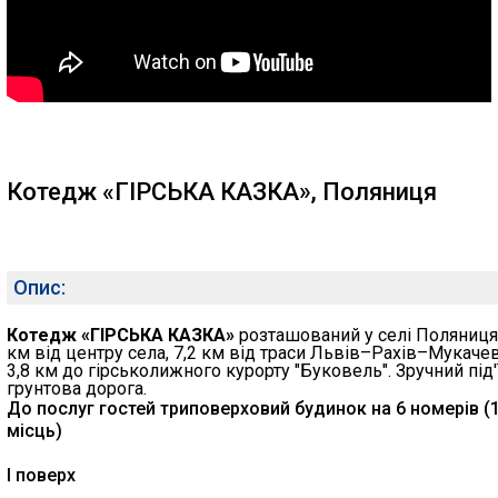
Котедж «ГІРСЬКА КАЗКА», Поляниця
Опис:
Котедж «ГІРСЬКА КАЗКА»
розташований у селі Поляниця,
км від центру села, 7,2 км від траси Львів–Рахів–Мукачев
3,8 км до гірськолижного курорту "Буковель". Зручний під'
грунтова дорога.
До послуг гостей триповерховий будинок на 6 номерів (
місць)
I поверх