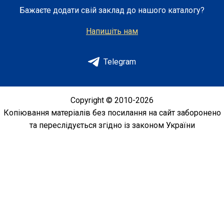
послугами спа-салону, масажем або
Бажаєте додати свій заклад до нашого каталогу?
відпочинком на терасі з панорамним видом.
Напишіть нам
Telegram
Copyright © 2010-2026
Копіювання матеріалів без посилання на сайт заборонено
та переслідується згідно із законом України