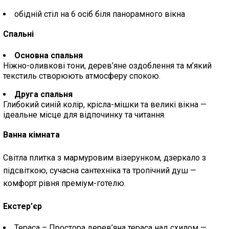
обідній стіл на 6 осіб біля панорамного вікна
Спальні
Основна спальня
Ніжно-оливкові тони, дерев’яне оздоблення та м’який
текстиль створюють атмосферу спокою.
Друга спальня
Глибокий синій колір, крісла-мішки та великі вікна —
ідеальне місце для відпочинку та читання.
Ванна кімната
Світла плитка з мармуровим візерунком, дзеркало з
підсвіткою, сучасна сантехніка та тропічний душ —
комфорт рівня преміум-готелю.
Екстер’єр
Тераса – Простора дерев’яна тераса над схилом —