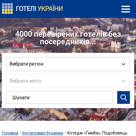
4000 перевірених готелів без
посередників...
Вибрати регіон
Вибрати місто
Головна
/
Інстаграмні будинки
/
Котедж «Ґимба», Подобовець