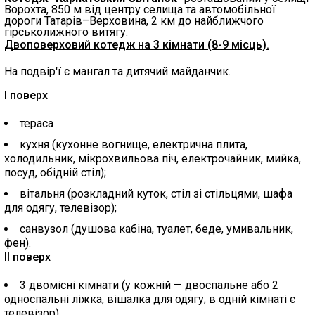
Ворохта, 850 м від центру селища та автомобільної
дороги Татарів–Верховина, 2 км до найближчого
гірськолижного витягу.
Двоповерховий котедж на 3 кімнати (8-9 місць).
На подвір'ї є мангал та дитячий майданчик.
I поверх
тераса
кухня (кухонне вогнище, електрична плита,
холодильник, мікрохвильова піч, електрочайник, мийка,
посуд, обідній стіл);
вітальня (розкладний куток, стіл зі стільцями, шафа
для одягу, телевізор);
санвузол (душова кабіна, туалет, беде, умивальник,
фен).
II поверх
3 двомісні кімнати (у кожній — двоспальне або 2
односпальні ліжка, вішалка для одягу; в одній кімнаті є
телевізор).