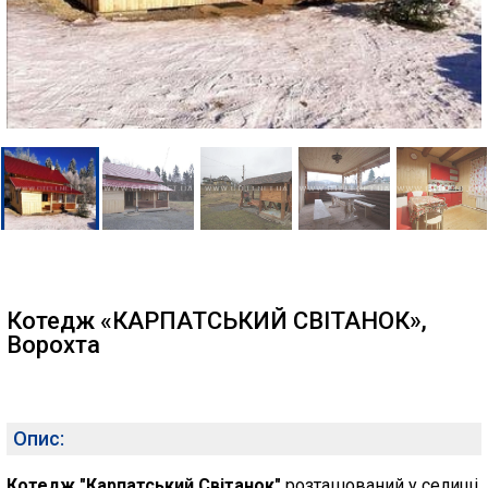
Котедж «КАРПАТСЬКИЙ СВІТАНОК»,
Ворохта
Опис:
Котедж "Карпатський Світанок"
розташований у селищі