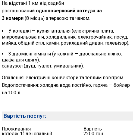
На відстані 1 км від садиби
розташований
одноповерховий котедж на
3 номери
(8 місць) з терасою та чаном.
У котеджі — кухня-вітальня (електрична плита,
мікрохвильова піч, холодильник, електрочайник, посуд,
мийка, обідній стіл, камін, розкладний диван, телевізор);
3 двомісні кімнати (у кожній — двоспальне ліжко,
шафа для одягу);
санвузол (душ, туалет, умивальник).
Опалення: електричні конвектори та теплим повітрям.
Водопостачання: холодна вода постійно, гаряча — бойлер
на 100 л.
Вартість послуг:
Проживання
Вартість
котедж 1( дві спальні)
2200 грн