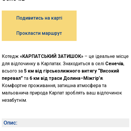
Подивитись на карті
Прокласти маршрут
Котедж
«КАРПАТСЬКИЙ ЗАТИШОК»
– це ідеальне місце
для відпочинку в Карпатах. Знаходиться в селі
Сенечів
,
всього за
5 км від гірськолижного витягу “Високий
перевал”
та
6 км від траси Долина–Міжгір’я
.
Комфортне проживання, затишна атмосфера та
мальовнича природа Карпат зроблять ваш відпочинок
незабутнім.
Опис: