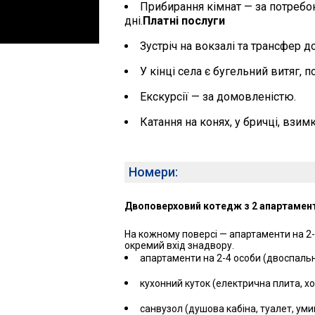
Прибирання кімнат — за потребою,
дні.
Платні послуги
Зустріч на вокзалі та трансфер д
У кінці села є бугельний витяг, 
Екскурсії — за домовленістю.
Катання на конях, у бричці, взимк
Номери:
Двоповерховий котедж з 2 апартамен
На кожному поверсі — апартаменти на 2
окремий вхід знадвору.
апартаменти на 2-4 особи (двоспальне
кухонний куток (електрична плита, х
санвузол (душова кабіна, туалет, уми