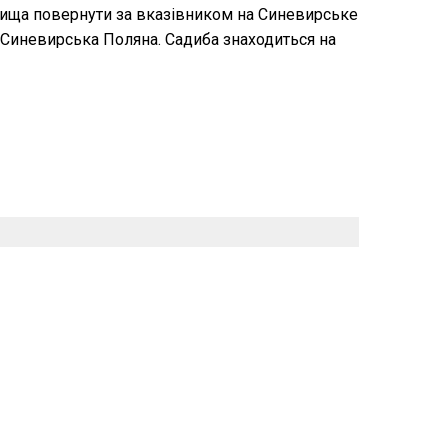
елища повернути за вказівником на Синевирське
а Синевирська Поляна. Садиба знаходиться на