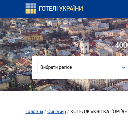
400
Вибрати регіон
Головна
/
Синевир
/
КОТЕДЖ «КВІТКА ҐОРҐАН