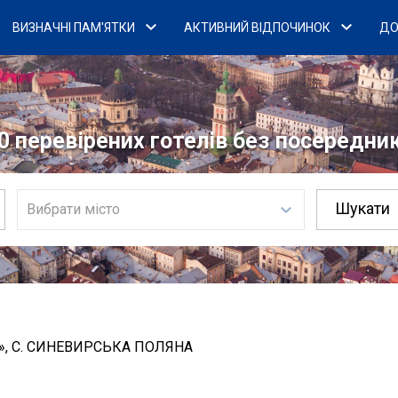
ВИЗНАЧНІ ПАМ'ЯТКИ
АКТИВНИЙ ВІДПОЧИНОК
ДО
0 перевірених готелів без посередникі
Вибрати місто
», С. СИНЕВИРСЬКА ПОЛЯНА