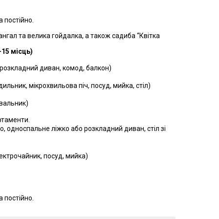
 постійно.
мангал та велика гойдалка, а також садиба “Квітка
15 місць)
 розкладний диван, комод, балкон)
ильник, мікрохвильова піч, посуд, мийка, стіл)
ивальник)
ртаменти.
ко, односпальне ліжко або розкладний диван, стіл зі
лектрочайник, посуд, мийка)
 постійно.