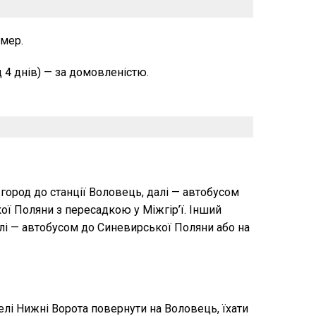
омер.
 4 днів) — за домовленістю.
ород до станції Воловець, далі — автобусом
кої Поляни з пересадкою у Міжгір’ї. Інший
алі — автобусом до Синевирської Поляни або на
елі Нижні Ворота повернути на Воловець, їхати