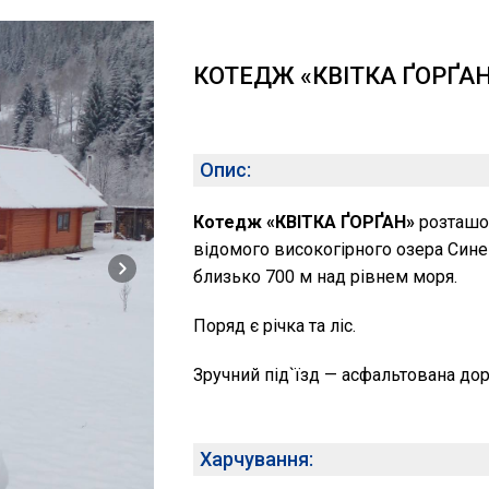
КОТЕДЖ «КВІТКА ҐОРҐАН
Опис:
Котедж «КВІТКА ҐОРҐАН»
розташов
відомого високогірного озера Синев
близько 700 м над рівнем моря.
Поряд є річка та ліс.
Зручний під`їзд — асфальтована дор
Харчування: