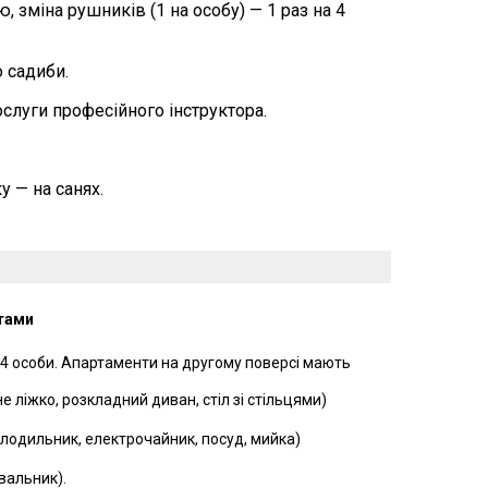
 зміна рушників (1 на особу) — 1 раз на 4
о садиби.
послуги професійного інструктора.
у — на санях.
тами
-4 особи. Апартаменти на другому поверсі мають
 ліжко, розкладний диван, стіл зі стільцями)
олодильник, електрочайник, посуд, мийка)
вальник).