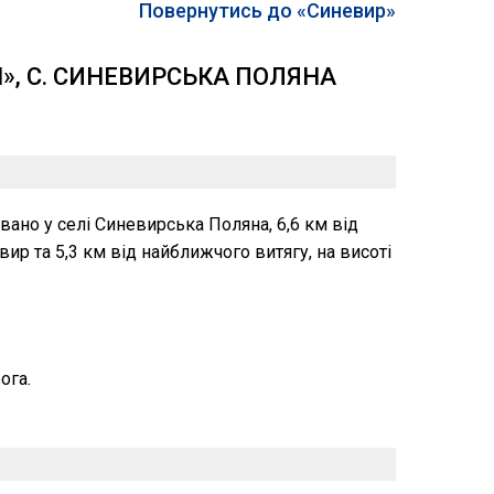
Повернутись до «Синевир»
», С. СИНЕВИРСЬКА ПОЛЯНА
ано у селі Синевирська Поляна, 6,6 км від
ир та 5,3 км від найближчого витягу, на висоті
ога.