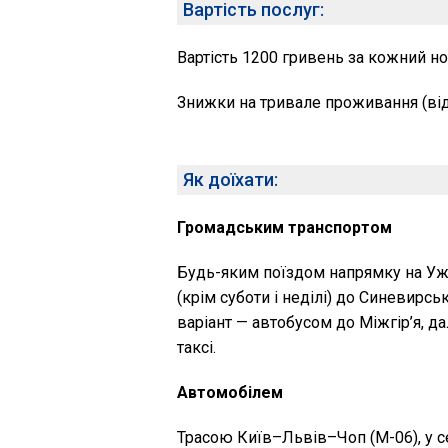
Вартість послуг:
Вартість 1200 гривень за кожний н
Знижки на тривале проживання (від
Як доїхати:
Громадським транспортом
Будь-яким поїздом напрямку на Ужг
(крім суботи і неділі) до Синевирсь
варіант — автобусом до Міжгір’я, д
таксі.
Автомобілем
Трасою Київ–Львів–Чоп (М-06), у с