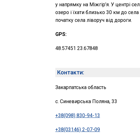
у напрямку на Міжгір’я. У центрі с
озеро і їхати близько 30 км до сел
початку села ліворуч від дороги.
GPS:
48.57451 23.67848
Контакти:
Закарпатська область
с. Синевирська Поляна, 33
+38(098) 830-94-13
+38(03146) 2-07-09