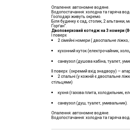
Опалення: автономне водяне.
Водопостачання: холодна та гаряча вода
Господарі живуть окремо.
Біля будинку є сад, столик, 2 альтанки, 
Ґорґан”.
Двоповерховий котедж на 3 номери (8-
I поверx
2 сімейні номери ( двоспальне ліжко,
кухонний куток (електрочайник, холод
санвузол (душова кабіна, туалет, ум
II поверx (окремий вхід знадвору) — апа
2 спальні (у кожній є двоспальне ліж
стільцями)
кухня (газова плита, холодильник, е
санвузол (душ, туалет, умивальник).
Опалення: автономне водяне.
Водопостачання: холодна та гаряча вода