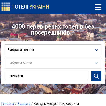
4000 перевірених готелів без
посередників...
Вибрати регіон
Вибрати місто
Головна
/
Ворохта
/
Котедж Місце Сили, Ворохта