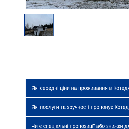
Які середні ціни на проживання в Котедж
Ціни в Котедж у Юлії, с. Славське колива
Які послуги та зручності пропонує Котед
які можна дізнатися під час бронювання
Готель надає базові послуги, такі як без
Чи є спеціальні пропозиції або знижки д
Славське доступні додаткові зручності: 