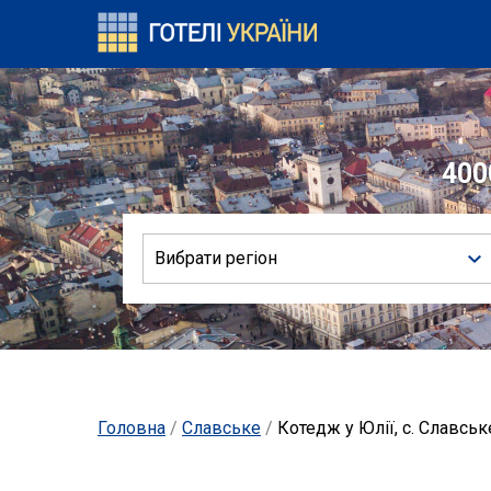
400
Вибрати регіон
Головна
/
Славське
/
Котедж у Юлії, с. Славськ