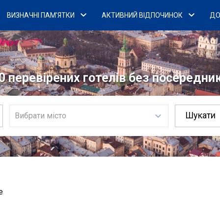
ВИЗНАЧНІ ПАМ'ЯТКИ
АКТИВНИЙ ВІДПОЧИНОК
ДО
0 перевірених готелів без посередникі
Вибрати місто
е