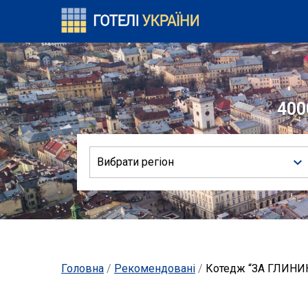
400
Вибрати регіон
Головна
/
Рекомендовані
/
Котедж “ЗА ГЛИНИК