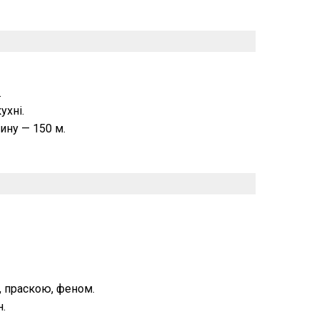
.
ухні.
ину — 150 м.
 праскою, феном.
.