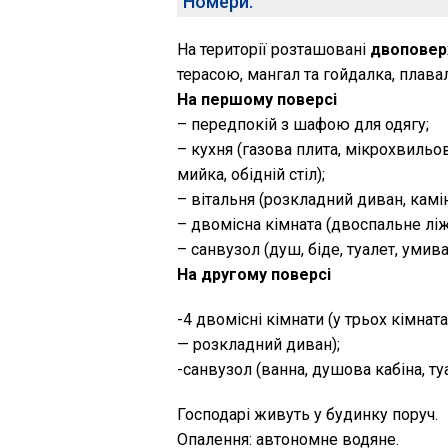
Номери:
На території розташовані
двоповерх
терасою, мангал та гойдалка, плава
На першому поверсі
– передпокій з шафою для одягу;
– кухня (газова плита, мікрохвильов
мийка, обідній стіл);
– вітальня (розкладний диван, камін,
– двомісна кімната (двоспальне ліж
– санвузол (душ, біде, туалет, умив
На другому поверсі
-4 двомісні кімнати (у трьох кімнат
— розкладний диван);
-санвузол (ванна, душова кабіна, ту
Господарі живуть у будинку поруч.
Опалення: автономне водяне.