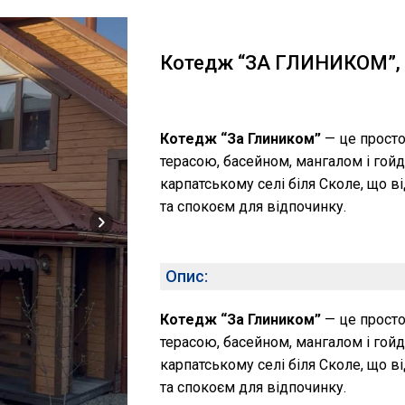
Котедж “ЗА ГЛИНИКОМ”, с
Котедж “За Глиником”
— це просто
терасою, басейном, мангалом і гой
карпатському селі біля Сколе, що 
та спокоєм для відпочинку.
Опис:
Котедж “За Глиником”
— це просто
терасою, басейном, мангалом і гой
карпатському селі біля Сколе, що 
та спокоєм для відпочинку.