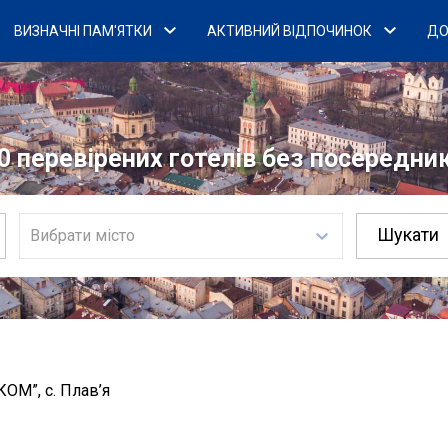
ВИЗНАЧНІ ПАМ'ЯТКИ
АКТИВНИЙ ВІДПОЧИНОК
ДО
0 перевірених готелів без посередникі
Вибрати місто
ОМ”, с. Плав’я