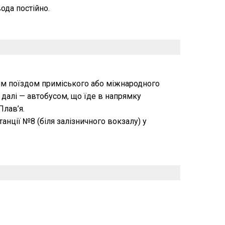
ода постійно.
им поїздом приміського або міжнародного
 далі — автобусом, що їде в напрямку
Плав’я.
нції №8 (біля залізничного вокзалу) у