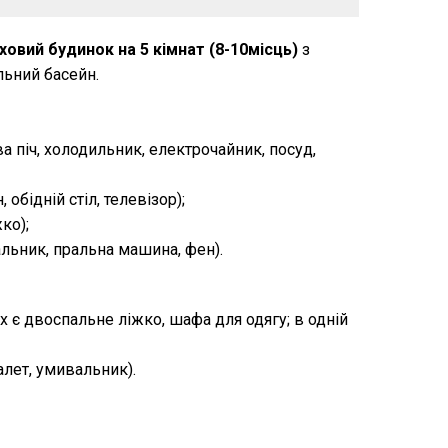
овий будинок на 5 кімнат (8-10місць)
з
льний басейн.
а піч, холодильник, електрочайник, посуд,
 обідній стіл, телевізор);
ко);
альник, пральна машина, фен).
ах є двоспальне ліжко, шафа для одягу; в одній
алет, умивальник).