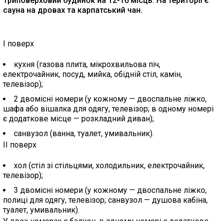
Триповерховий будинок на 12-16 місць. На території є
сауна на дровах та карпатський чан.
I поверх
кухня (газова плита, мікрохвильова піч,
електрочайник, посуд, мийка, обідній стіл, камін,
телевізор);
2 двомісні номери (у кожному — двоспальне ліжко,
шафа або вішалка для одягу, телевізор; в одному номері
є додаткове місце — розкладний диван);
санвузол (ванна, туалет, умивальник).
II поверх
хол (стіл зі стільцями, холодильник, електрочайник,
телевізор);
3 двомісні номери (у кожному — двоспальне ліжко,
полиці для одягу, телевізор; санвузол — душова кабіна,
туалет, умивальник).