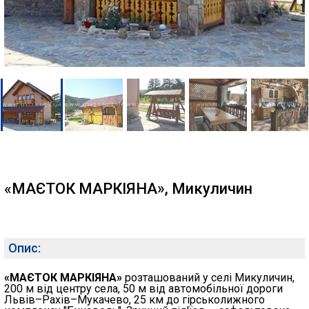
«МАЄТОК МАРКІЯНА», Микуличин
Опис:
«МАЄТОК МАРКІЯНА»
розташований у селі Микуличин,
200 м від центру села, 50 м від автомобільної дороги
Львів–Рахів–Мукачево, 25 км до гірськолижного