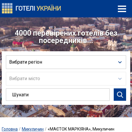
4000 перевірених готелів без
посередників...
Вибрати регіон
Вибрати місто
Головна
/
Микуличин
/
«МАЄТОК МАРКІЯНА», Микуличин