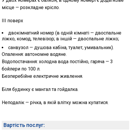
У двох номерах є балкон, в одному номері є додаткове
місце — розкладне крісло.
III поверх
двокімнатний номер (в одній кімнаті — двоспальне
ліжко, комод, телевізор; в іншій — двоспальне ліжко;
санвузол — душова кабіна, туалет, умивальник).
Опалення: автономне водяне.
Водопостачання: холодна вода постійно, гаряча — 3
бойлери по 100 л.
Безперебійне електричне живлення.
Біля будинку є мангал та гойдалка.
Неподалік — річка, в якій влітку можна купатися.
Вартість послуг: