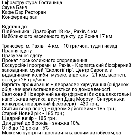
Інфраструктура: Гостиница
Сауна Баня
Кафе Бар Ресторан
Конференц-зал
Відстані до:
Підйомника : Драгобрат 18 км., Рахів 4 км.
Найближчого населеного пункту: до Ясиня 17 км
Трансфер: м. Рахів - 4 км. - 10 грн/чол., туди і назад
Прання одягу
Прасування одягу
Прокат гірськолижного спорядження
Екскурсійні програми: м. Рахів - Карпатський біосферний
заповідник, музей "Екології гір", Центр Європи, з
відвідинами колиби- музею, відстань - 21 км., вартість
складає 28 грн/чол.
Вартість проживання + дворазове харчування (сніданок,
обід -вечеря) встановлюється по домовленості.
Святковий Новорічний вечір (фірмові блюда, алкогольні
напої, жива музика, виступ Діда Морозу і Снігуроньки,
конкурси, новорічний феєрверк) - 420 грн.;
Святий вечір перед Різдвом Христовим - 185 грн.;
Старий Новий рік - 185 грн.;
Щедрий вечір - 185 грн.;
Для дітей до 8 років - знижка 10%.
От 8 до 12 років - 5%
Можемо зустріти і доставити власним автобусом, за