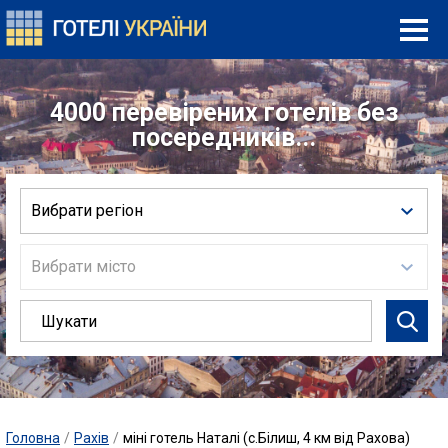
4000 перевірених готелів без
посередників...
Вибрати регіон
Вибрати місто
Головна
/
Рахів
/
міні готель Наталі (с.Білиш, 4 км від Рахова)