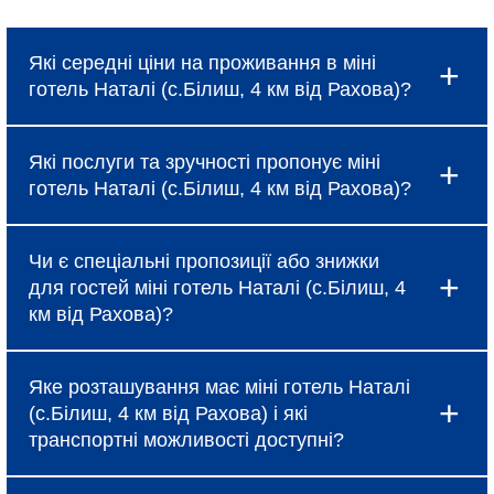
Які середні ціни на проживання в міні
готель Наталі (с.Білиш, 4 км від Рахова)?
Ціни в міні готель Наталі (с.Білиш, 4 км від
Які послуги та зручності пропонує міні
Рахова) коливаються і залежать від вибраного
готель Наталі (с.Білиш, 4 км від Рахова)?
типу номеру, сезону та наявності спеціальних
пропозицій, про які можна дізнатися під час
Готель надає базові послуги, такі як
бронювання.
Чи є спеціальні пропозиції або знижки
безкоштовний Wi-Fi, щоденне прибирання та
для гостей міні готель Наталі (с.Білиш, 4
сніданок (за тарифом). Крім того, в міні готель
км від Рахова)?
Наталі (с.Білиш, 4 км від Рахова) доступні
додаткові зручності: ресторан, бар, спа-салон,
Так, міні готель Наталі (с.Білиш, 4 км від Рахова)
фітнес-центр, конференц-зали та трансфер до
Яке розташування має міні готель Наталі
регулярно пропонує акційні тарифи, знижки при
аеропорту.
(с.Білиш, 4 км від Рахова) і які
ранньому бронюванні та спеціальні пакети для
транспортні можливості доступні?
сімейного відпочинку або бізнес-поїздок. Для
отримання актуальної інформації
міні готель Наталі (с.Білиш, 4 км від Рахова)