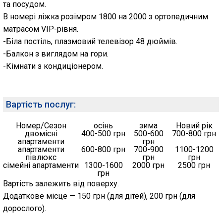
та посудом.
В номері ліжка розімром 1800 на 2000 з ортопедичним
матрасом VIP-рівня.
-Біла постіль, плазмовий телевізор 48 дюймів.
-Балкон з виглядом на гори.
-Кімнати з кондиціонером.
Вартість послуг:
Номер/Сезон
осінь
зима
Новий рік
двомісні
400-500 грн
500-600
700-800 грн
апартаменти
грн
апартаменти
600-800 грн
700-900
1100-1200
півлюкс
грн
грн
сімейні апартаменти
1300-1600
2000 грн
2500 грн
грн
Вартість залежить від поверху.
Додаткове місце — 150 грн (для дітей), 200 грн (для
дорослого).