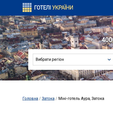
400
Вибрати регіон
Головна
/
Затока
/
Міні-готель Аура, Затока