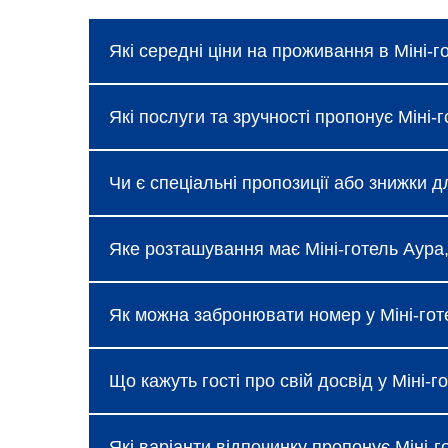
Які середні ціни на проживання в Міні-г
Ціни в Міні-готель Аура, Затока коливают
Які послуги та зручності пропонує Міні-
можна дізнатися під час бронювання.
Готель надає базові послуги, такі як без
Чи є спеціальні пропозиції або знижки д
Затока доступні додаткові зручності: ре
Так, Міні-готель Аура, Затока регулярно
Яке розташування має Міні-готель Аура, 
відпочинку або бізнес-поїздок. Для отр
переглянути розділ спеціальних пропозиц
Міні-готель Аура, Затока розташований у
Як можна забронювати номер у Міні-гот
До готелю легко дістатися на громадськ
міста.
Бронювання номерів здійснюється зручно
Що кажуть гості про свій досвід у Міні-г
електронною поштою. Наші менеджери зав
Гості Міні-готель Аура, Затока відзначаю
Які варіанти відпочинку пропонує Міні-г