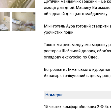
Дитячий майданчик і басейн – це ком
емоції для дітей. Машину Ви зможет
обладнаній для цього майданчику.
Міні-готель Аура готовий створити 
урочистих подій
Також ми рекомендуємо морську риб
ресторан Шабський дворик, обов’яз
оглядову екскурсію по Одесі.
Всі розваги Лиманського курортног
Аквапарк і очікуваний в цьому роц
Номери:
15 чистих комфортабельних 2-3-4х