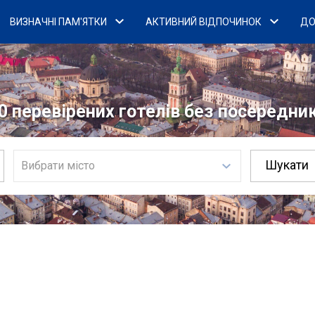
ВИЗНАЧНІ ПАМ'ЯТКИ
АКТИВНИЙ ВІДПОЧИНОК
ДО
0 перевірених готелів без посередникі
Вибрати місто