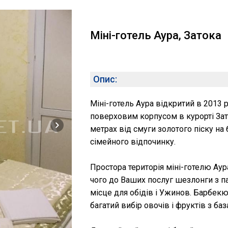
Міні-готель Аура, Затока
Опис:
Міні-готель Аура відкритий в 2013 
поверховим корпусом в курорті Зат
метрах від смуги золотого піску на
сімейного відпочинку.
Простора територія міні-готелю Ау
чого до Ваших послуг шезлонги з п
місце для обідів і Ужинов. Барбек
багатий вибір овочів і фруктів з ба