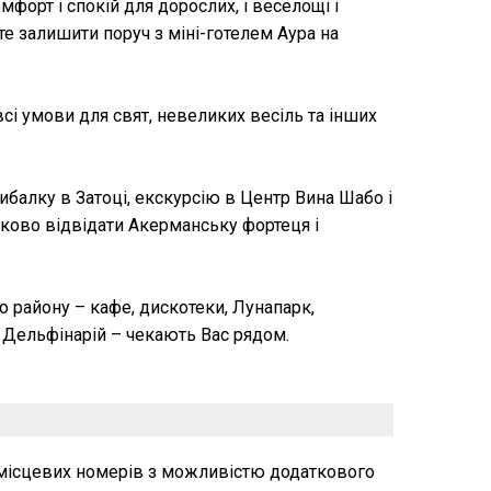
форт і спокій для дорослих, і веселощі і
е залишити поруч з міні-готелем Аура на
всі умови для свят, невеликих весіль та інших
алку в Затоці, екскурсію в Центр Вина Шабо і
ково відвідати Акерманську фортеця і
о району – кафе, дискотеки, Лунапарк,
і Дельфінарій – чекають Вас рядом.
 місцевих номерів з можливістю додаткового