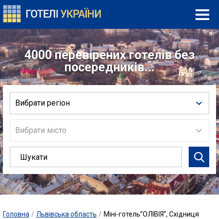
4000 перевірених готелів без
посередників...
Вибрати регіон
Вибрати місто
Головна
/
Львівська область
/
Міні-готель”ОЛІВІЯ”, Східниця