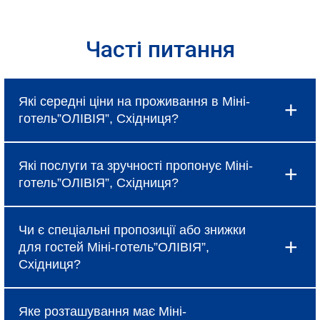
Часті питання
Які середні ціни на проживання в Міні-
готель”ОЛІВІЯ”, Східниця?
Ціни в Міні-готель”ОЛІВІЯ”, Східниця
Які послуги та зручності пропонує Міні-
коливаються і залежать від вибраного типу
готель”ОЛІВІЯ”, Східниця?
номеру, сезону та наявності спеціальних
пропозицій, про які можна дізнатися під час
Готель надає базові послуги, такі як
бронювання.
Чи є спеціальні пропозиції або знижки
безкоштовний Wi-Fi, щоденне прибирання та
для гостей Міні-готель”ОЛІВІЯ”,
сніданок (за тарифом). Крім того, в Міні-
Східниця?
готель”ОЛІВІЯ”, Східниця доступні додаткові
зручності: ресторан, бар, спа-салон, фітнес-
Так, Міні-готель”ОЛІВІЯ”, Східниця регулярно
центр, конференц-зали та трансфер до
Яке розташування має Міні-
пропонує акційні тарифи, знижки при ранньому