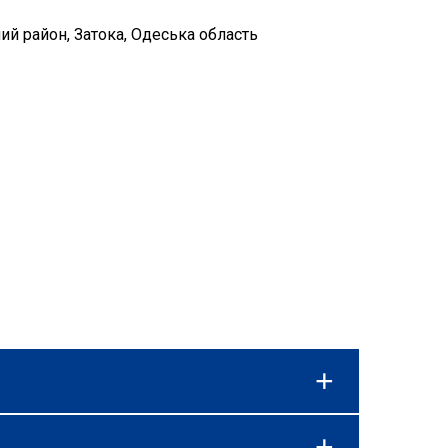
ий район, Затока, Одеська область
ону та наявності спеціальних пропозицій,