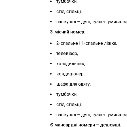
тумбочки,
стіл, стільці;
санвузол – душ, туалет, умиваль
3-місний номер:
2-спальне і 1-спальне ліжка,
телевізор,
холодильник,
кондиціонер,
шафа для одягу,
тумбочки,
стіл, стільці;
санвузол – душ, туалет, умиваль
Є мансардні номери – дешевші.