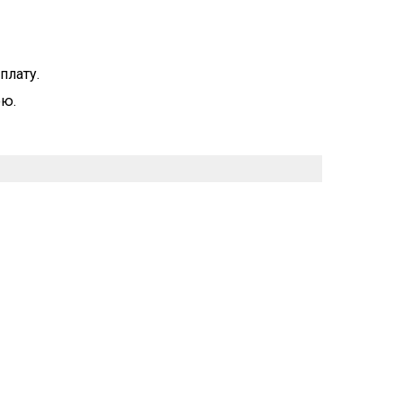
плату.
ою.