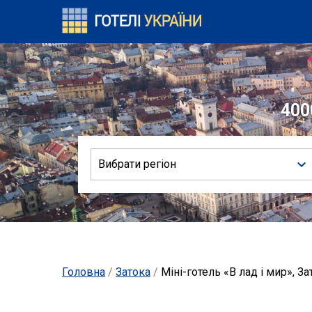
400
Вибрати регіон
Головна
/
Затока
/
Міні-готель «В лад і мир», За