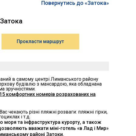
Повернутись до «Затока»
, Затока
Прокласти маршрут
ваний в самому центрі Лиманського району
верхову будівлю з мансардою, яка обладнана
а зручностями.
15 комфортних номерів розрахованих на
Вас чекають різні пляжні розваги: ​​пляжні гірки,
оциклах і т.д.
о моря та інфраструктура курорту, а також
озволяють вважати міні-готель «в Лад і Мир»
иманському районі Затоки.