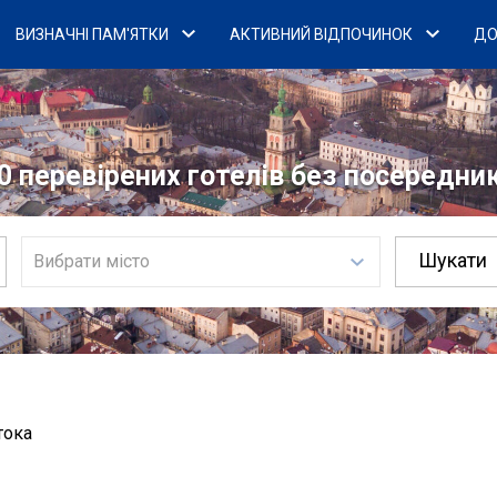
ВИЗНАЧНІ ПАМ'ЯТКИ
АКТИВНИЙ ВІДПОЧИНОК
ДО
0 перевірених готелів без посередникі
Вибрати місто
тока