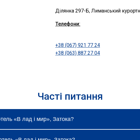
Ділянка 297-Б, Лиманський курортн
Телефони:
+38 (067) 921 77 24
+38 (063) 887 27 04
Часті питання
отель «В лад і мир», Затока?
 коливаються і залежать від вибраного типу номеру, сез
готель «В лад і мир», Затока?