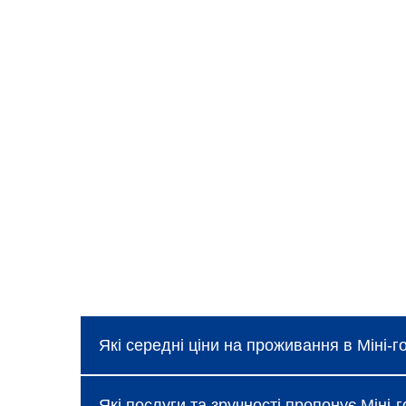
Які середні ціни на проживання в Міні-г
Ціни в Міні-готель «В лад і мир», Затока
Які послуги та зручності пропонує Міні-