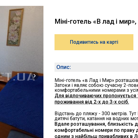
Міні-готель «В лад і мир»
Подивитись на карті
Опис:
Міні-готель «в Лад і Мир» розташо
Затоки і являє собою сучасну 2-по
комфортабельними номерами з усім
Для відпочиваючих пропонується 
проживання від 2-х до 3-х осіб.
Відстань до пляжу - 300 метрів. Тут 
дитячі батути, катання на водних мот
Вдале розташування, близькість д
комфортабельні номери по праву д
одним з найбільш привабливих в Л