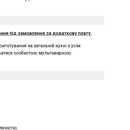
ння під замовлення за додаткову плату.
иготування на загальній кухні з усім
ватися особистою мультиваркою.
леністю.