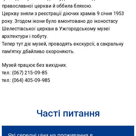
православної церкви й оббила бляхою.
Церкву зняли з реєстрації діючих храмів 9 січня 1953
року. Згодом ікони було вмонтовано до іконостасу
Шелестівської церкви в Ужгородському музеї
архітектури і побуту.
Тепер тут діє музей, проводять екскурсії, а сакральну
пам’ятку дбайливо охороняють.
Музей працює без вихідних.
тел.: (067) 215-09-85
тел.: (064) 405-09-985
Часті питання
Які середні ціни на проживання в