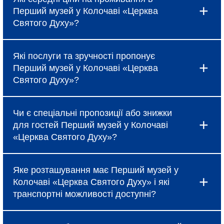
Перший музей у Колочаві «Церква
Святого Духу»?
Ціни в Перший музей у Колочаві «Церква
Які послуги та зручності пропонує
Святого Духу» коливаються і залежать від
Перший музей у Колочаві «Церква
вибраного типу номеру, сезону та наявності
Святого Духу»?
спеціальних пропозицій, про які можна
дізнатися під час бронювання.
Готель надає базові послуги, такі як
Чи є спеціальні пропозиції або знижки
безкоштовний Wi-Fi, щоденне прибирання та
для гостей Перший музей у Колочаві
сніданок (за тарифом). Крім того, в Перший
«Церква Святого Духу»?
музей у Колочаві «Церква Святого Духу»
доступні додаткові зручності: ресторан, бар,
Так, Перший музей у Колочаві «Церква Святого
спа-салон, фітнес-центр, конференц-зали та
Яке розташування має Перший музей у
Духу» регулярно пропонує акційні тарифи,
трансфер до аеропорту.
Колочаві «Церква Святого Духу» і які
знижки при ранньому бронюванні та спеціальні
транспортні можливості доступні?
пакети для сімейного відпочинку або бізнес-
поїздок. Для отримання актуальної інформації
Перший музей у Колочаві «Церква Святого