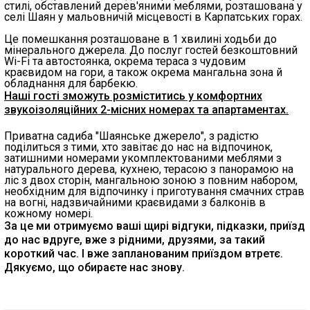
стилі, обставлений дерев'яними меблями, розташована у
селі Шаян у мальовничій місцевості в Карпатських горах.
Це помешкання розташоване в 1 хвилині ходьби до
мінерального джерела. До послуг гостей безкоштовний
Wi-Fi та автостоянка, окрема тераса з чудовим
краєвидом на гори, а також окрема мангальна зона й
обладнання для барбекю.
Наші гості зможуть розміститись у комфортних
звукоізоляційних 2-місних номерах та апартаментах.
Приватна садиба "Шаянське джерело", з радістю
поділиться з тими, хто завітає до нас на відпочинок,
затишними номерами укомплектованими меблями з
натурального дерева, кухнею, терасою з панорамою на
ліс з двох сторін, мангальною зоною з повним набором,
необхідним для відпочинку і приготування смачних страв
на вогні, надзвичайними краєвидами з балконів в
кожному номері.
За це ми отримуємо ваші щирі відгуки, підказки, приїзд
до нас вдруге, вже з рідними, друзями, за такий
короткий час. І вже запланованим приїздом втретє.
Дякуємо, що обираєте нас знову.