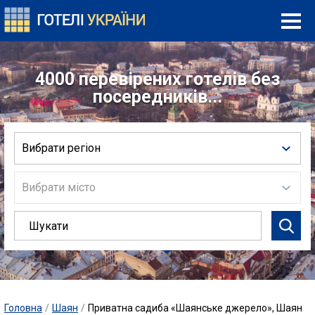
4000 перевірених готелів без
посередників...
Вибрати регіон
Вибрати місто
Головна
/
Шаян
/
Приватна садиба «Шаянське джерело», Шаян