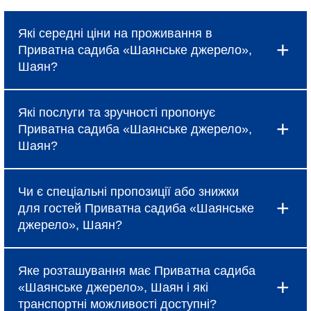
Які середні ціни на проживання в
Приватна садиба «Шаянське джерело»,
Шаян?
Ціни в Приватна садиба «Шаянське джерело»,
Які послуги та зручності пропонує
Шаян коливаються і залежать від вибраного
Приватна садиба «Шаянське джерело»,
типу номеру, сезону та наявності спеціальних
Шаян?
пропозицій, про які можна дізнатися під час
бронювання.
Готель надає базові послуги, такі як
Чи є спеціальні пропозиції або знижки
безкоштовний Wi-Fi, щоденне прибирання та
для гостей Приватна садиба «Шаянське
сніданок (за тарифом). Крім того, в Приватна
джерело», Шаян?
садиба «Шаянське джерело», Шаян доступні
додаткові зручності: ресторан, бар, спа-салон,
Так, Приватна садиба «Шаянське джерело»,
фітнес-центр, конференц-зали та трансфер до
Яке розташування має Приватна садиба
Шаян регулярно пропонує акційні тарифи,
аеропорту.
«Шаянське джерело», Шаян і які
знижки при ранньому бронюванні та спеціальні
транспортні можливості доступні?
пакети для сімейного відпочинку або бізнес-