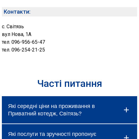
Контакти:
с. Світязь
вул Нова, 1А
тел. 096-956-65-47
тел. 096-254-21-25
Часті питання
Які середні ціни на проживання в
Приватний котедж, Світязь?
Ціни в Приватний котедж, Світязь коливаються
Які послуги та зручності пропонує
і залежать від вибраного типу номеру, сезону та