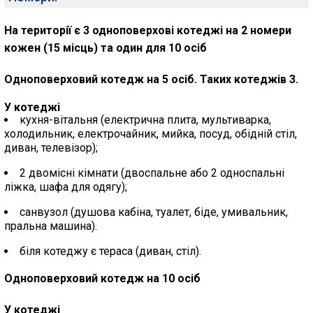
На території є 3 одноповерхові котеджі на 2 номери
кожен (15 місць) та один для 10 осіб
Одноповерховий котедж на 5 осіб. Таких котеджів 3.
У котеджі
кухня-вітальня (електрична плита, мультиварка,
холодильник, електрочайник, мийка, посуд, обідній стіл,
диван, телевізор);
2 двомісні кімнати (двоспальне або 2 односпальні
ліжка, шафа для одягу);
санвузол (душова кабіна, туалет, біде, умивальник,
пральна машина).
біля котеджу є тераса (диван, стіл).
Одноповерховий котедж на 10 осіб
У котеджі