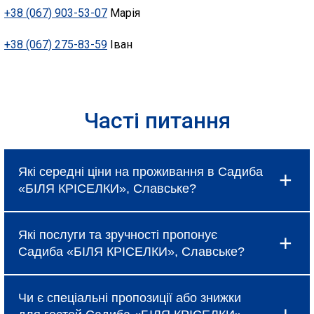
+38 (067) 903-53-07
Марія
+38 (067) 275-83-59
Іван
Часті питання
Які середні ціни на проживання в Садиба
«БІЛЯ КРІСЕЛКИ», Славське?
Ціни в Садиба «БІЛЯ КРІСЕЛКИ», Славське
Які послуги та зручності пропонує
коливаються і залежать від вибраного типу
Садиба «БІЛЯ КРІСЕЛКИ», Славське?
номеру, сезону та наявності спеціальних
пропозицій, про які можна дізнатися під час
Готель надає базові послуги, такі як
бронювання.
Чи є спеціальні пропозиції або знижки
безкоштовний Wi-Fi, щоденне прибирання та