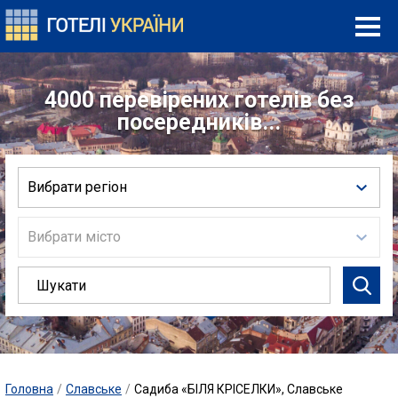
4000 перевірених готелів без
посередників...
Вибрати регіон
Вибрати місто
Головна
/
Славське
/
Садиба «БІЛЯ КРІСЕЛКИ», Славське