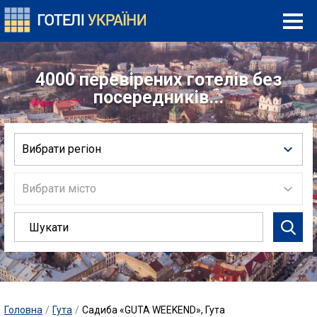
4000 перевірених готелів без
посередників...
Вибрати регіон
Вибрати місто
Головна
/
Гута
/
Садиба «GUTA WEEKEND», Гута