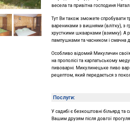
весела та привітна господиня Наталк
Тут Ви також зможете спробувати тр
варениками з вишнями (влітку), з г
хрусткими шкварками (взимку). А р
пампушками та часником і смачна 
Особливо відомий Микуличин своїм
на прополісі та карпатьському меду
пивоварні. Микулинецьке пиво вар
рецептом, який передається з покол
Послуги:
У садибі є безкоштовні більярд та 
Вашим друзям після довгої прогуля