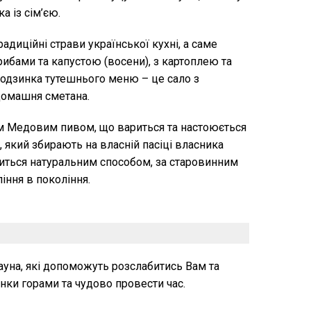
а із сім’єю.
адиційні страви української кухні, а саме
рибами та капустою (восени), з картоплею та
одзинка тутешнього меню – це сало з
домашня сметана.
 Медовим пивом, що вариться та настоюється
, який збирають на власній пасіці власника
иться натуральним способом, за старовинним
іння в покоління.
сауна, які допоможуть розслабитись Вам та
нки горами та чудово провести час.