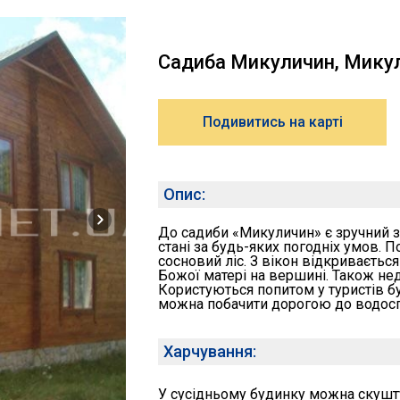
Садиба Микуличин, Мику
Подивитись на карті
Опис:
До садиби «Микуличин» є зручний з
стані за будь-яких погодніх умов. 
сосновий ліс. З вікон відкриваєтьс
Божої матері на вершині. Також нед
Користуються попитом у туристів бу
можна побачити дорогою до водосп
Харчування:
У сусідньому будинку можна скуштув