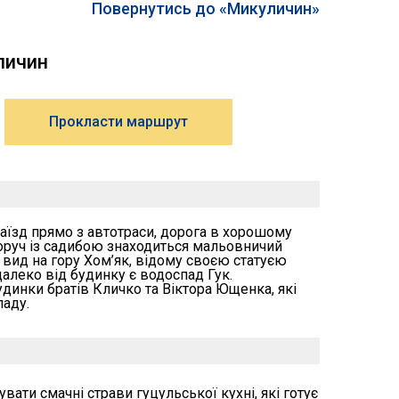
Повернутись до «Микуличин»
личин
Прокласти маршрут
аїзд прямо з автотраси, дорога в хорошому
Поруч із садибою знаходиться мальовничий
я вид на гору Хом’як, відому своєю статуєю
алеко від будинку є водоспад Гук.
динки братів Кличко та Віктора Ющенка, які
аду.
ати смачні страви гуцульської кухні, які готує