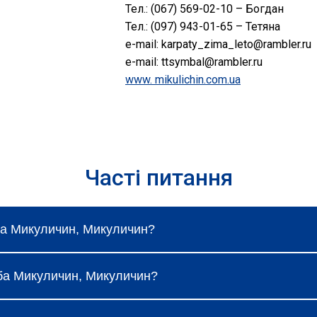
Тел.: (067) 569-02-10 – Богдан
Тел.: (097) 943-01-65 – Тетяна
e-mail: karpaty_zima_leto@rambler.ru
e-mail: ttsymbal@rambler.ru
www. mikulichin.com.ua
Часті питання
ба Микуличин, Микуличин?
ваються і залежать від вибраного типу номеру, сезон
иба Микуличин, Микуличин?
ання.
зкоштовний Wi-Fi, щоденне прибирання та сніданок (за 