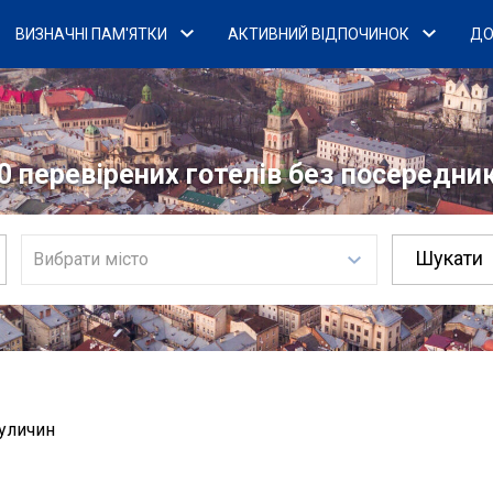
ВИЗНАЧНІ ПАМ'ЯТКИ
АКТИВНИЙ ВІДПОЧИНОК
ДО
0 перевірених готелів без посередникі
Вибрати місто
уличин