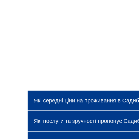
Які середні ціни на проживання в Сади
Ціни в Садиба Микуличин, Микуличин коли
Які послуги та зручності пропонує Сад
про які можна дізнатися під час бронюв
Готель надає базові послуги, такі як бе