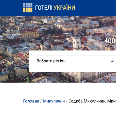
400
Вибрати регіон
Головна
/
Микуличин
/
Садиба Микуличин, Мик