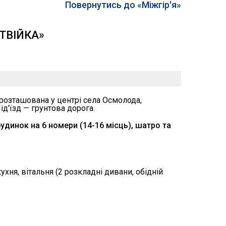
Повернутись до «Міжгір'я»
АТВІЙКА»
розташована у центрі села Осмолода,
ід'їзд — грунтова дорога.
удинок на 6 номери (14-16 місць), шатро та
хня, вітальня (2 розкладні дивани, обідній