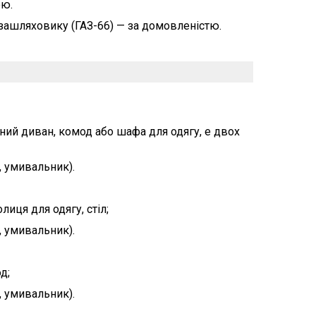
ою.
позашляховику (ГАЗ-66) — за домовленістю.
ний диван, комод або шафа для одягу, e двох
, умивальник).
лиця для одягу, стіл;
, умивальник).
д;
, умивальник).