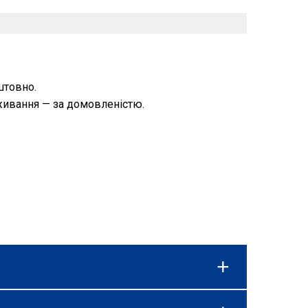
штовно.
живання — за домовленістю.
зону та наявності спеціальних