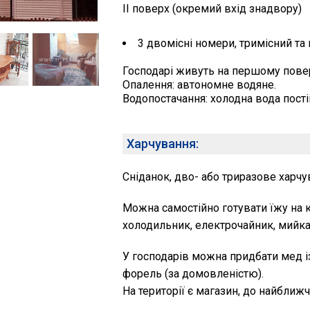
II поверх (окремий вхід знадвору)
3 двомісні номери, тримісний та 
Господарі живуть на першому повер
Опалення: автономне водяне.
Водопостачання: холодна вода постій
Харчування:
Сніданок, дво- або триразове харч
Можна самостійно готувати їжу на к
холодильник, електрочайник, мийка, 
У господарів можна придбати мед із
форель (за домовленістю).
На території є магазин, до найближ