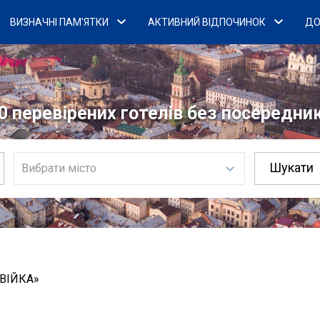
ВИЗНАЧНІ ПАМ'ЯТКИ
АКТИВНИЙ ВІДПОЧИНОК
ДО
0 перевірених готелів без посередникі
Вибрати місто
ТВІЙКА»