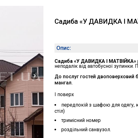
Садиба «У ДАВИДКА І М
Опис:
Садиба «У ДАВИДКА І МАТВІЙКА»
неподалік від автобусної зупинки. П
До послуг гостей двоповерховий б
мангал.
I поверх
передпокій з шафою для одягу, ку
стіл)
тримісний номер
роздільний санвузол.