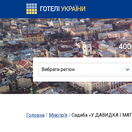
400
Вибрати регіон
Головна
/
Міжгір'я
/
Садиба «У ДАВИДКА І МА