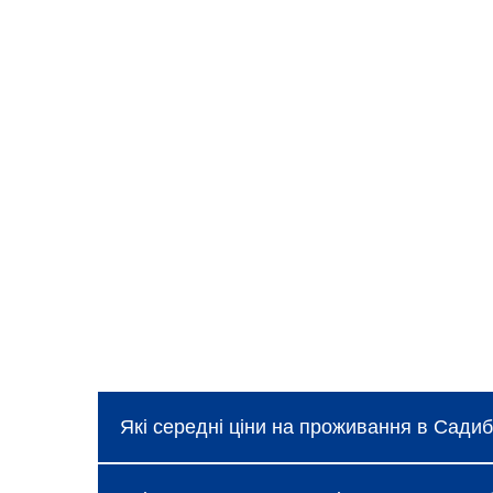
Які середні ціни на проживання в Сад
Ціни в Садиба «У ДАВИДКА І МАТВІЙКА» к