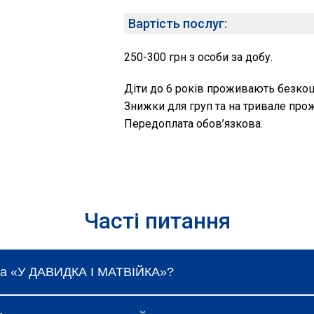
Вартість послуг:
250-300 грн з особи за добу.
Діти до 6 років проживають безко
Знижки для груп та на тривале про
Передоплата обов’язкова.
Часті питання
иба «У ДАВИДКА І МАТВІЙКА»?
оливаються і залежать від вибраного типу номеру, се