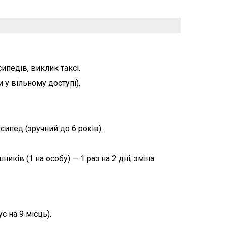
ипедів, виклик таксі.
 у вільному доступі).
сипед (зручний до 6 років).
иків (1 на особу) — 1 раз на 2 дні, зміна
с на 9 місць).