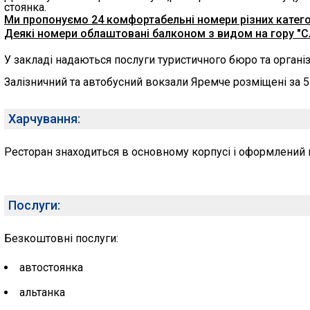
стоянка.
Ми пропонуємо 24 комфортабельні номери різних катего
Деякі номери облаштовані балконом з видом на гору "С
У закладі надаються послуги туристичного бюро та органі
Залізничний та автобусний вокзали Яремче розміщені за 5
Харчування:
Ресторан знаходиться в основному корпусі і оформлений в
Послуги:
Безкоштовні послуги:
автостоянка
альтанка