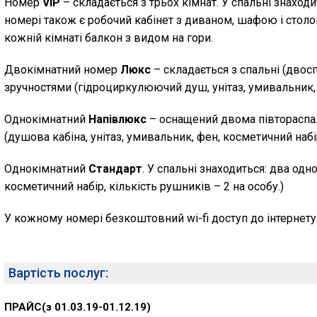
Номер
VIP
– складається з трьох кімнат. У спальні знаходи
номері також є робочий кабінет з диваном, шафою і столом
кожній кімнаті балкон з видом на гори.
Двокімнатний номер
Люкс
– складається з спальні (двосп
зручностями (гідроциркулюючий душ, унітаз, умивальник, 
Oднокімнатний
Напівлюкс
– оснащений двома півтораспал
(душова кабіна, унітаз, умивальник, фен, косметичний набір
Oднокімнатний
Стандарт
. У спальні знаходиться: два одн
косметичний набір, кількість рушників – 2 на особу.)
У кожному номері безкоштовний wi-fi доступ до інтернету
Вартість послуг:
ПРАЙС(з 01.03.19-01.12.19)