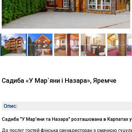
Садиба «У Мар`яни і Назара», Яремче
Опис:
Садиба "У Мар'яни та Назара" розташована в Карпатах у 
До послуг гостей фінська сауна,ресторан з смачною гуцуль