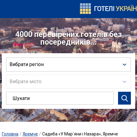
4000 перевірених готелів без
посередників...
Вибрати регіон
Вибрати місто
Головна
/
Яремче
/
Садиба «У Мар`яни і Назара», Яремче