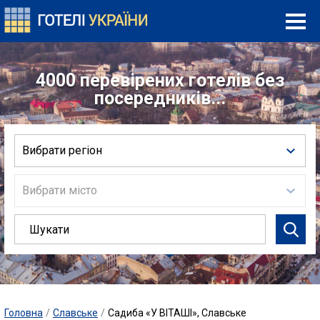
4000 перевірених готелів без
посередників...
Вибрати регіон
Вибрати місто
Головна
/
Славське
/
Садиба «У ВІТАШІ», Славське