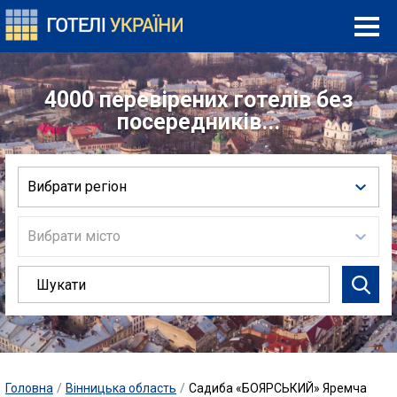
4000 перевірених готелів без
посередників...
Вибрати регіон
Вибрати місто
Головна
/
Вінницька область
/
Садиба «БОЯРСЬКИЙ» Яремча