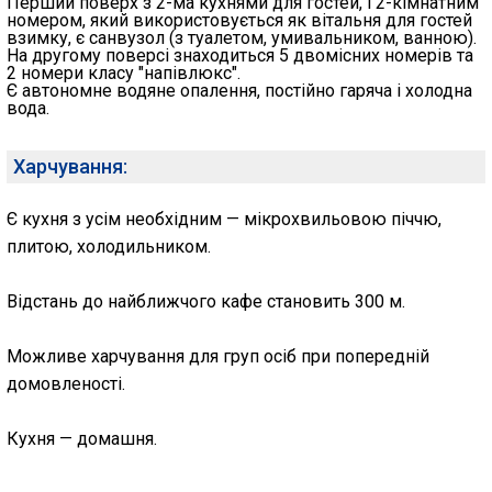
Перший поверх з 2-ма кухнями для гостей, і 2-кімнатним
номером, який використовується як вітальня для гостей
взимку, є санвузол (з туалетом, умивальником, ванною).
На другому поверсі знаходиться 5 двомісних номерів та
2 номери класу "напівлюкс".
Є автономне водяне опалення, постійно гаряча і холодна
вода.
Харчування:
Є кухня з усім необхідним — мікрохвильовою піччю,
плитою, холодильником.
Відстань до найближчого кафе становить 300 м.
Можливе харчування для груп осіб при попередній
домовленості.
Кухня — домашня.