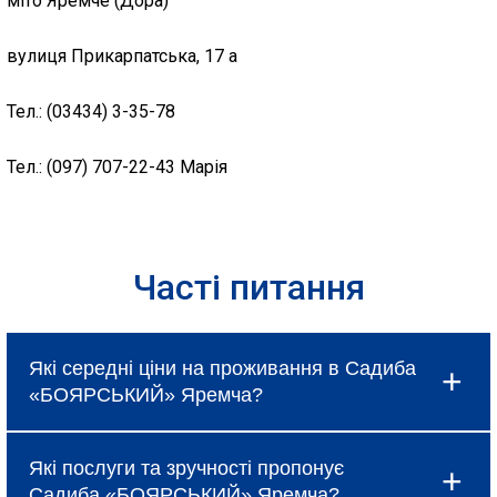
міто Яремче (Дора)
вулиця Прикарпатська, 17 а
Тел.: (03434) 3-35-78
Тел.: (097) 707-22-43 Марія
Часті питання
Які середні ціни на проживання в Садиба
«БОЯРСЬКИЙ» Яремча?
Ціни в Садиба «БОЯРСЬКИЙ» Яремча
Які послуги та зручності пропонує
коливаються і залежать від вибраного типу
Садиба «БОЯРСЬКИЙ» Яремча?