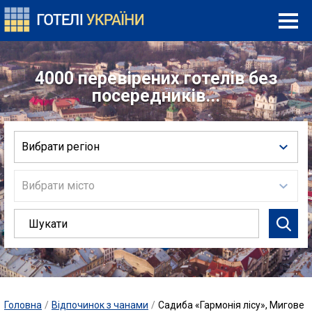
4000 перевірених готелів без
посередників...
Вибрати регіон
Вибрати місто
Головна
/
Відпочинок з чанами
/
Садиба «Гармонія лісу», Мигове