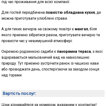
під час проживання для всієї компанії.
Для гостей передбачена
повністю обладнана кухня
, де
можна приготувати улюблені страви.
А для тихих вечорів на свіжому повітрі є
мангал
, біля
якого приємно зібратися разом, приготувати вечерю та
провести час у невимушеній атмосфері.
Окремою родзинкою садиби є
панорамна тераса
, з якої
відкривається мальовничий вид на навколишню
природу. Тут приємно зустрічати ранок із чашкою кави
або проводжати день, спостерігаючи за заходом сонця
над горами.
Вартість послуг:
Ціни дізнавайтеся за номером, вказаним у контактах!