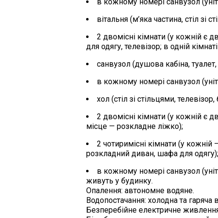
в кожному номері санвузол (уніт
вітальня (м’яка частина, стіл зі с
2 двомісні кімнати (у кожній є 
для одягу, телевізор; в одній кімнат
санвузол (душова кабіна, туалет
в кожному номері санвузол (уніт
хол (стіл зі стільцями, телевізор,
2 двомісні кімнати (у кожній є 
місце — розкладне ліжко);
2 чотиримісні кімнати (у кожній 
розкладний диван, шафа для одягу)
в кожному номері санвузол (уніт
живуть у будинку.
Опалення: автономне водяне.
Водопостачання: холодна та гаряча в
Безперебійне електричне живлення