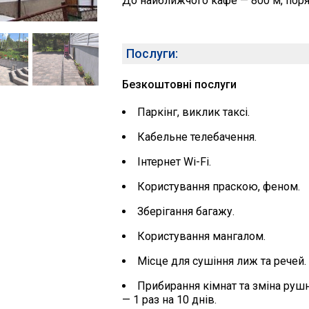
До найближчого кафе — 800 м, поря
Послуги:
Безкоштовні послуги
Паркінг, виклик таксі.
Кабельне телебачення.
Інтернет Wi-Fi.
Користування праскою, феном.
Зберігання багажу.
Користування мангалом.
Місце для сушіння лиж та речей.
Прибирання кімнат та зміна рушник
— 1 раз на 10 днів.