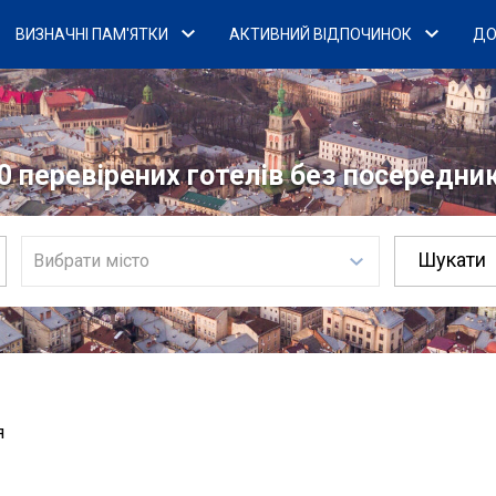
ВИЗНАЧНІ ПАМ'ЯТКИ
АКТИВНИЙ ВІДПОЧИНОК
ДО
0 перевірених готелів без посередникі
Вибрати місто
я