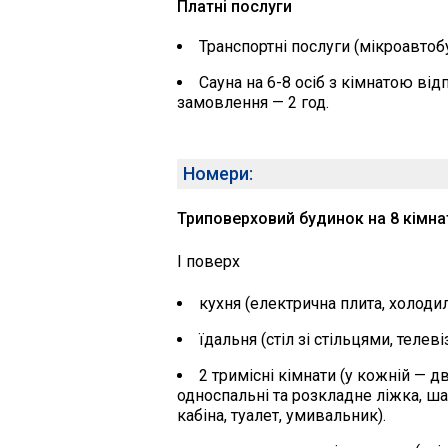
Платні послуги
Транспортні послуги (мікроавтобу
Сауна на 6-8 осіб з кімнатою від
замовлення — 2 год.
Номери:
Триповерховий будинок на 8 кімнат
I поверх
кухня (електрична плита, холоди
їдальня (стіл зі стільцями, телеві
2 тримісні кімнати (у кожній — 
односпальні та розкладне ліжка, ша
кабіна, туалет, умивальник).