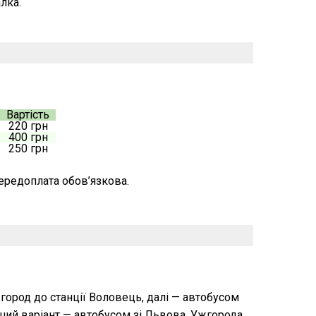
лка.
Вартість
220 грн
400 грн
250 грн
передоплата обов’язкова.
ород до станції Воловець, далі — автобусом
 Інший варіант — автобусом зі Львова, Ужгорода