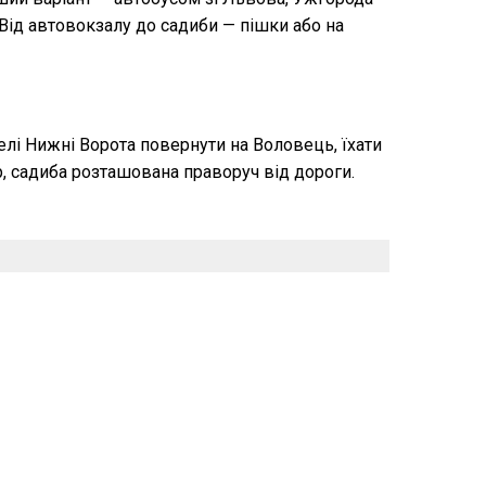
 Від автовокзалу до садиби — пішки або на
елі Нижні Ворота повернути на Воловець, їхати
тр, садиба розташована праворуч від дороги.