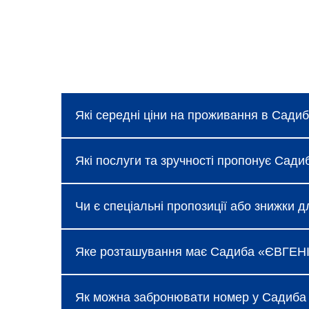
Які середні ціни на проживання в Сади
Ціни в Садиба «ЄВГЕНІЯ», Міжгір`я колив
Які послуги та зручності пропонує Сади
які можна дізнатися під час бронювання
Готель надає базові послуги, такі як без
Чи є спеціальні пропозиції або знижки 
Міжгір`я доступні додаткові зручності: р
Так, Садиба «ЄВГЕНІЯ», Міжгір`я регуляр
Яке розташування має Садиба «ЄВГЕНІЯ»
сімейного відпочинку або бізнес-поїздо
переглянути розділ спеціальних пропозиц
Садиба «ЄВГЕНІЯ», Міжгір`я розташовани
Як можна забронювати номер у Садиба 
центрів. До готелю легко дістатися на г