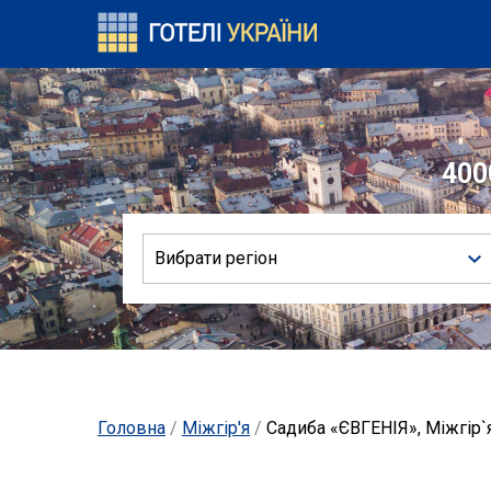
400
Вибрати регіон
Головна
/
Міжгір'я
/
Садиба «ЄВГЕНІЯ», Міжгір`