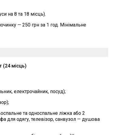
си на 8 та 18 місць).
починку — 250 грн за 1 год. Мінімальне
 (24 місць)
льник, електрочайник, посуд);
зор);
двоспальне та односпальне ліжка або 2
фа для одягу, телевізор, санвузол — душова