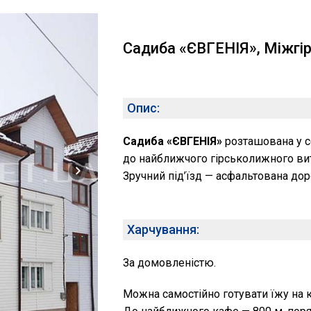
Садиба «ЄВГЕНІЯ», Міжгір
Опис:
Садиба «ЄВГЕНІЯ»
розташована у се
до найближчого гірськолижного вит
Зручний під’їзд — асфальтована дор
Харчування:
За домовленістю.
Можна самостійно готувати їжу на к