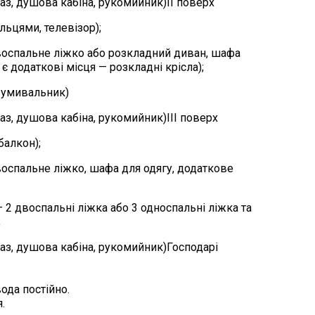
аз, душова кабіна, рукомийник)II поверх
тільцями, телевізор);
двоспальне ліжко або розкладний диван, шафа
і є додаткові місця — розкладні крісла);
, умивальник)
аз, душова кабіна, рукомийник)III поверх
 балкон);
двоспальне ліжко, шафа для одягу, додаткове
— 2 двоспальні ліжка або 3 односпальні ліжка та
;
аз, душова кабіна, рукомийник)Господарі
ода постійно.
.