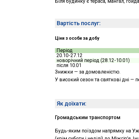
Біля будинку є тераса, мангал, гойда
Вартість послуг:
Ціни з особи за добу
Період
20.10-27.12
новорічний період (28.12-10.01)
після 10.01
Знижки — за домовленістю.
У високий сезон та святкові дні — 
Як доїхати:
Громадським транспортом
Будь-яким поїздом напрямку на Ужг
(крім суботи і неділі) до Міжгір’я.