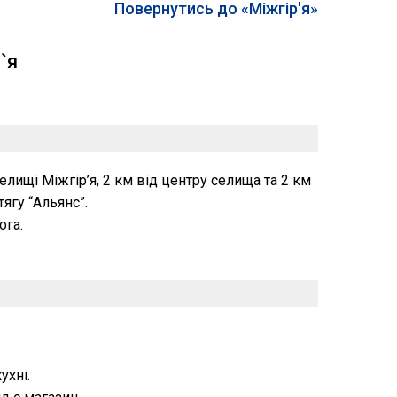
Повернутись до «Міжгір'я»
`я
лищі Міжгір’я, 2 км від центру селища та 2 км
ягу “Альянс”.
ога.
ухні.