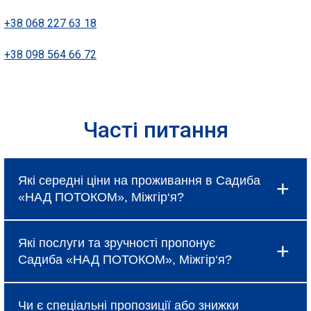
+38 068 227 63 18
+38 098 564 66 72
Часті питання
Які середні ціни на проживання в Садиба
«НАД ПОТОКОМ», Міжгір‘я?
Ціни в Садиба «НАД ПОТОКОМ», Міжгір‘я
Які послуги та зручності пропонує
коливаються і залежать від вибраного типу
Садиба «НАД ПОТОКОМ», Міжгір‘я?
номеру, сезону та наявності спеціальних
пропозицій, про які можна дізнатися під час
Готель надає базові послуги, такі як
бронювання.
Чи є спеціальні пропозиції або знижки
безкоштовний Wi-Fi, щоденне прибирання та