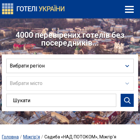
4000 перевірених готелів без
посередників...
Вибрати регіон
Вибрати місто
Головна
/
Міжгір'я
/
Садиба «НАД ПОТОКОМ», Міжгір‘я